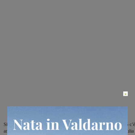
×
Si è concluso il carnevale. E tra le maschere più ironiche del 2015 c’
anche quella di Filippo Tarsigni che ha optato per un look alla Giulia