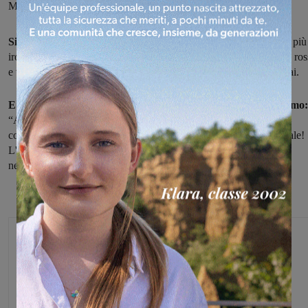
Mugnai.
Si è concluso ufficialmente il carnevale 2015.
E tra le maschere più
ironiche c'è da segnalare quella di Filippo Tarsigni che – parrucca ros
e volantini in mano – ha deciso di imitare il sindaco Giulia Mugnai.
E anche la prima cittadina di Figline e Incisa mostra entusiasmo:
“Anch'io ovviamente ‪#‎stoconpippo… Grazie a Filippo Tarsigni –
commenta su facebook – per questo simpatico scherzo di Carnevale!
L'imitazione (almeno pubblicamente) non me l'aveva fatta ancora
nessuno”.
Eugenio Bini