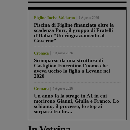
Figline Incisa Valdarno
1 Agosto 2026
Piscina di Figline finanziata oltre la
scadenza Pnrr, il gruppo di Fratelli
d’Italia: “Un ringraziamento al
Governo”
Cronaca
3 Agosto 2026
Scomparso da una struttura di
Castiglion Fiorentino l’uomo che
aveva ucciso la figlia a Levane nel
2020
Cronaca
4 Agosto 2026
Un anno fa la strage in A1 in cui
morirono Gianni, Giulia e Franco. Lo
schianto, il processo, lo stop ai
sorpassi fra tir....
In Vetrina