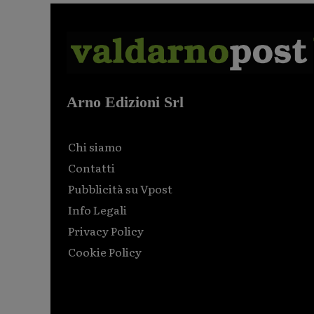
Arno Edizioni Srl
Chi siamo
Contatti
Pubblicità su Vpost
Info Legali
Privacy Policy
Cookie Policy
Html code here! Replace this with any non empty raw
html code and that's it.