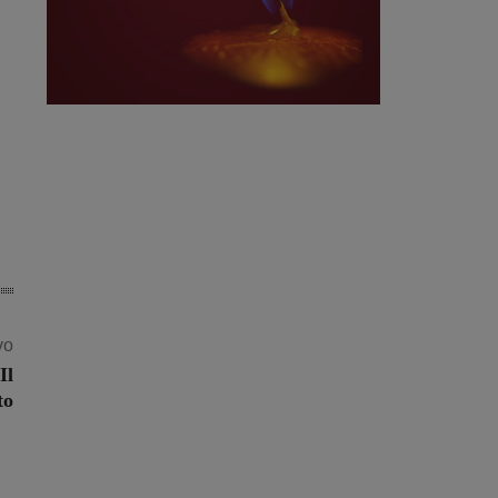
vo
Il
to