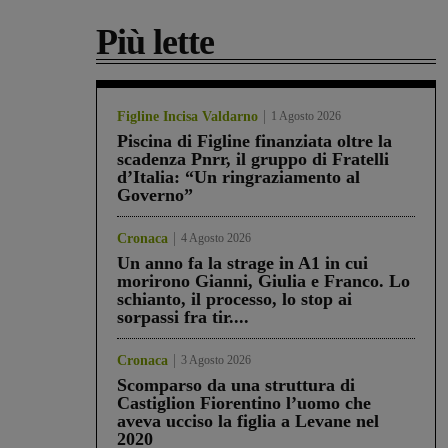
Più lette
Figline Incisa Valdarno
1 Agosto 2026
Piscina di Figline finanziata oltre la
scadenza Pnrr, il gruppo di Fratelli
d’Italia: “Un ringraziamento al
Governo”
Cronaca
4 Agosto 2026
Un anno fa la strage in A1 in cui
morirono Gianni, Giulia e Franco. Lo
schianto, il processo, lo stop ai
sorpassi fra tir....
Cronaca
3 Agosto 2026
Scomparso da una struttura di
Castiglion Fiorentino l’uomo che
aveva ucciso la figlia a Levane nel
2020