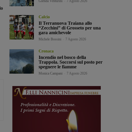
Glenda Venturini
-
7 Agosto 2026
lo
Calcio
Il Terranuova Traiana allo
“Zecchini” di Grosseto per una
gara amichevole
Michele Bossini
-
7 Agosto 2026
Cronaca
Incendio nel bosco della
Trappola. Soccorsi sul posto per
spegnere le fiamme
Monica Campani
-
7 Agosto 2026