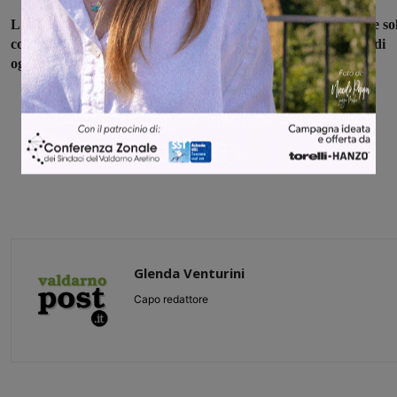
L'ordinanza, che dunque prevede vendita e somministrazione so
con contenitori di carta o plastica, sarà in vigore dalle ore 15 di
oggi e fino a mezzanotte.
Glenda Venturini
Capo redattore