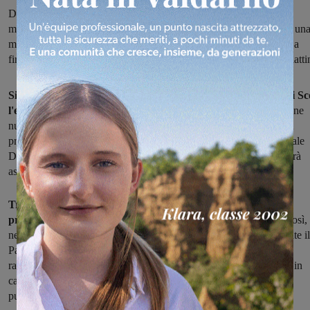
Dalle ore 16 si aprono le corse dei cavalli, a Pian di Scò: la
manifestazione di punta delle feste del Perdono. Ma trattandosi di un
manifestazione con pubblico numeroso, il sindaco ha provveduto a
firmare l’ordinanza di sicurezza che vieta la vendita di bottiglie e latti
Si corre oggi martedì 8 agosto a partire dalle ore 16, a Pian di Sc
l'evento clou in occasione delle Feste del Perdono
, cioè l'edizione
numero 24 del Palio di Santa Maria a Scò. Come da tradizione, in
programma le batterie con finale: le corse si svolgeranno lungo viale
De Gasperi, con partenza con gabbie. Alla contrada vincitrice verrà
assegnato anche il 1° Trofeo Luigi Bruschetini.
Trattandosi di una manifestazione pubblica, le nuove norme
prevedono regole più stringenti per la sicurezza pubblica:
e così,
nei giorni scorsi, il sindaco ha firmato l'ordinanza che vieta, durante il
Palio, la vendita di contenitori di vetro o lattine che possono
rappresentare pericolo per la sicurezza e l’incolumità pubblica sia in
caso di tafferugli, sia in caso di semplice abbandono sul suolo
pubblico.