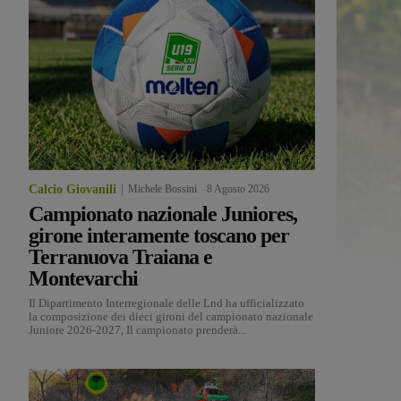
Calcio Giovanili
Michele Bossini
-
8 Agosto 2026
Campionato nazionale Juniores,
girone interamente toscano per
Terranuova Traiana e
Montevarchi
Il Dipartimento Interregionale delle Lnd ha ufficializzato
la composizione dei dieci gironi del campionato nazionale
Juniore 2026-2027, Il campionato prenderà...