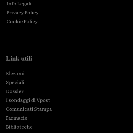
Info Legali
Privacy Policy
Cookie Policy
Html code here! Replace this with any non empty raw html
code and that's it.
Link utili
Elezioni
Speciali
Dossier
I sondaggi di Vpost
Comunicati Stampa
Farmacie
Biblioteche