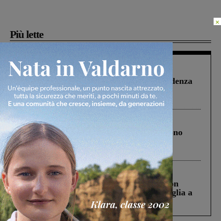
×
Più lette
Figline Incisa Valdarno
1 Agosto 2026
Piscina di Figline finanziata oltre la scadenza
Pnrr, il gruppo di Fratelli d’Italia: “Un
ringraziamento al Governo”
Cronaca
4 Agosto 2026
Un anno fa la strage in A1 in cui morirono
Gianni, Giulia e Franco. Lo schianto, il
processo, lo stop ai sorpassi fra tir....
Cronaca
3 Agosto 2026
Scomparso da una struttura di Castiglion
Fiorentino l’uomo che aveva ucciso la figlia a
Levane nel 2020