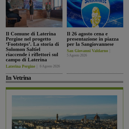
Il Comune di Laterina
Il 26 agosto cena e
Pergine nel progetto
presentazione in piazza
‘Footsteps’. La storia di
per la Sangiovannese
Solomon Saltiel
San Giovanni Valdarno
riaccende i riflettori sul
5 Agosto 2026
campo di Laterina
Laterina Pergine
6 Agosto 2026
In Vetrina