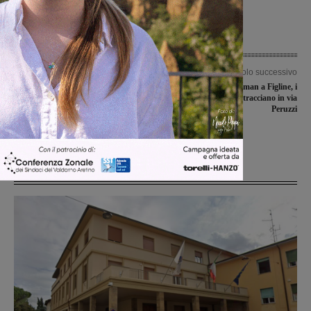
Articolo precedente
Articolo successivo
Sentenza ‘cartelle ritoccate’ al
Ruba un pullman a Figline, i
Monoblocco, parla il dottor Ciari:
carabinieri lo rintracciano in via
“Finalmente giustizia è fatta. Ma in
Peruzzi
questo processo la Asl ha speso soldi
pubblici”
Ultime Notizie