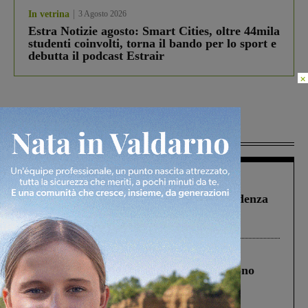
In vetrina
3 Agosto 2026
Estra Notizie agosto: Smart Cities, oltre 44mila
studenti coinvolti, torna il bando per lo sport e
debutta il podcast Estrair
×
Più lette
Figline Incisa Valdarno
1 Agosto 2026
Piscina di Figline finanziata oltre la scadenza
Pnrr, il gruppo di Fratelli d’Italia: “Un
ringraziamento al Governo”
Cronaca
4 Agosto 2026
Un anno fa la strage in A1 in cui morirono
Gianni, Giulia e Franco. Lo schianto, il
processo, lo stop ai sorpassi fra tir....