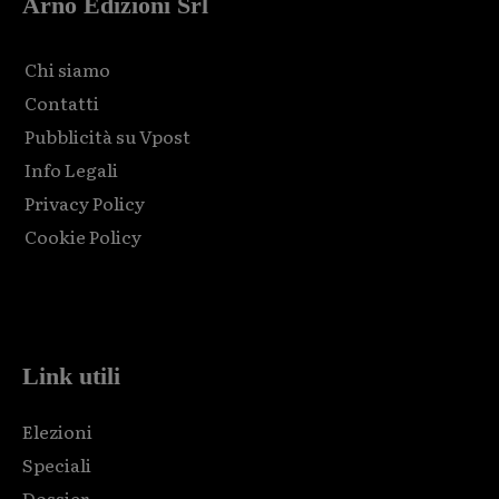
Arno Edizioni Srl
Chi siamo
Contatti
Pubblicità su Vpost
Info Legali
Privacy Policy
Cookie Policy
Html code here! Replace this with any non empty raw html
code and that's it.
Link utili
Elezioni
Speciali
Dossier