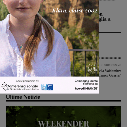
Cronaca
3 Agosto 2026
Scomparso da una struttura di Castiglion
Fiorentino l’uomo che aveva ucciso la figlia a
Levane nel 2020
Articolo precedente
Articolo successivo
Ai nastri di partenza la settima
Sulle strade della Valdambra
edizione del “Torneo Learco
ricordando “Learco Guerra”
Lazzerini”
Ultime Notizie