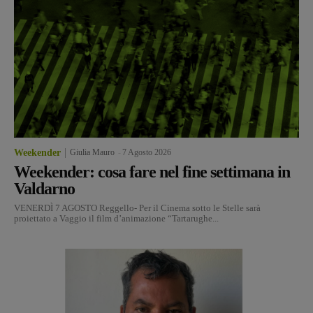
Weekender
Giulia Mauro
-
7 Agosto 2026
Weekender: cosa fare nel fine settimana in
Valdarno
VENERDÌ 7 AGOSTO Reggello- Per il Cinema sotto le Stelle sarà
proiettato a Vaggio il film d’animazione “Tartarughe...