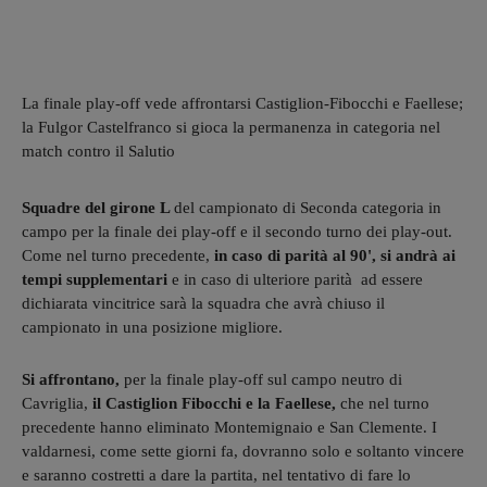
La finale play-off vede affrontarsi Castiglion-Fibocchi e Faellese;
la Fulgor Castelfranco si gioca la permanenza in categoria nel
match contro il Salutio
Squadre del girone L
del campionato di Seconda categoria in
campo per la finale dei play-off e il secondo turno dei play-out.
Come nel turno precedente,
in caso di parità al 90', si andrà ai
tempi supplementari
e in caso di ulteriore parità ad essere
dichiarata vincitrice sarà la squadra che avrà chiuso il
campionato in una posizione migliore.
Si affrontano,
per la finale play-off sul campo neutro di
Cavriglia,
il Castiglion Fibocchi e la Faellese,
che nel turno
precedente hanno eliminato Montemignaio e San Clemente. I
valdarnesi, come sette giorni fa, dovranno solo e soltanto vincere
e saranno costretti a dare la partita, nel tentativo di fare lo