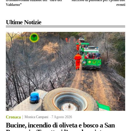
trentanovesima edizione del “Giro del
successo di pubblico per i primi due
Valdarno”
eventi
Ultime Notizie
Cronaca
Monica Campani
-
7 Agosto 2026
Bucine, incendio di oliveta e bosco a San