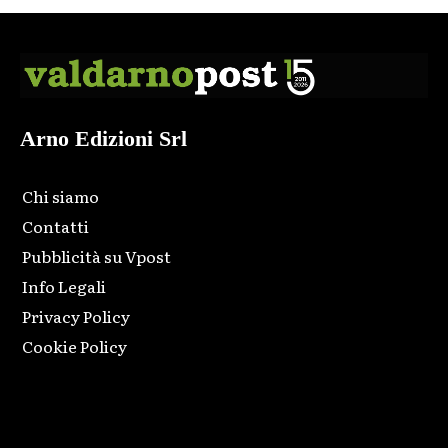
Arno Edizioni Srl
Chi siamo
Contatti
Pubblicità su Vpost
Info Legali
Privacy Policy
Cookie Policy
Html code here! Replace this with any non empty raw html
code and that's it.