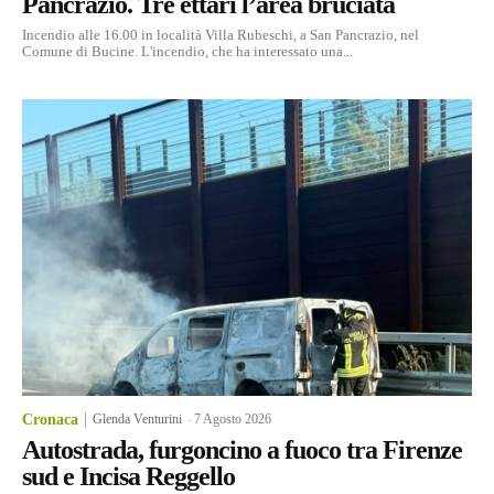
Pancrazio. Tre ettari l’area bruciata
Incendio alle 16.00 in località Villa Rubeschi, a San Pancrazio, nel
Comune di Bucine. L'incendio, che ha interessato una...
Cronaca
Glenda Venturini
-
7 Agosto 2026
Autostrada, furgoncino a fuoco tra Firenze
sud e Incisa Reggello