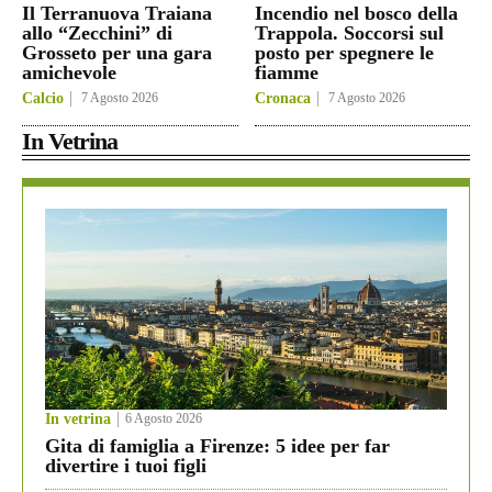
Il Terranuova Traiana
Incendio nel bosco della
allo “Zecchini” di
Trappola. Soccorsi sul
Grosseto per una gara
posto per spegnere le
amichevole
fiamme
Calcio
7 Agosto 2026
Cronaca
7 Agosto 2026
In Vetrina
In vetrina
6 Agosto 2026
Gita di famiglia a Firenze: 5 idee per far
divertire i tuoi figli