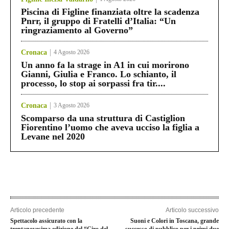
Piscina di Figline finanziata oltre la scadenza
Pnrr, il gruppo di Fratelli d’Italia: “Un
ringraziamento al Governo”
Cronaca
4 Agosto 2026
Un anno fa la strage in A1 in cui morirono
Gianni, Giulia e Franco. Lo schianto, il
processo, lo stop ai sorpassi fra tir....
Cronaca
3 Agosto 2026
Scomparso da una struttura di Castiglion
Fiorentino l’uomo che aveva ucciso la figlia a
Levane nel 2020
Articolo precedente
Articolo successivo
Spettacolo assicurato con la
Suoni e Colori in Toscana, grande