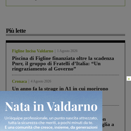
Più lette
Figline Incisa Valdarno
1 Agosto 2026
Piscina di Figline finanziata oltre la scadenza
Pnrr, il gruppo di Fratelli d’Italia: “Un
ringraziamento al Governo”
×
Cronaca
4 Agosto 2026
Un anno fa la strage in A1 in cui morirono
Gianni, Giulia e Franco. Lo schianto, il
processo, lo stop ai sorpassi fra tir....
Cronaca
3 Agosto 2026
Scomparso da una struttura di Castiglion
Fiorentino l’uomo che aveva ucciso la figlia a
Levane nel 2020