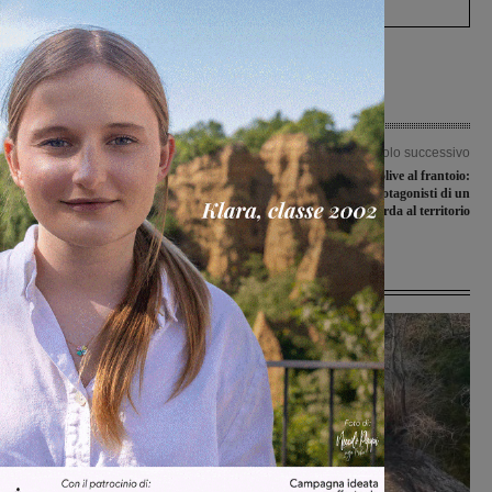
Articolo precedente
Articolo successivo
Niente da fare per la Pallavolo
Dalla raccolta delle olive al frantoio:
Piandiscò Valdarninsieme in casa del
gli studenti di Loro protagonisti di un
Rinascita
progetto che guarda al territorio
Ultime Notizie