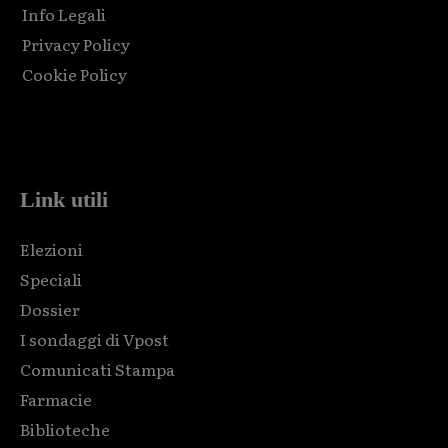
Info Legali
Privacy Policy
Cookie Policy
Html code here! Replace this with any non empty raw html
code and that's it.
Link utili
Elezioni
Speciali
Dossier
I sondaggi di Vpost
Comunicati Stampa
Farmacie
Biblioteche