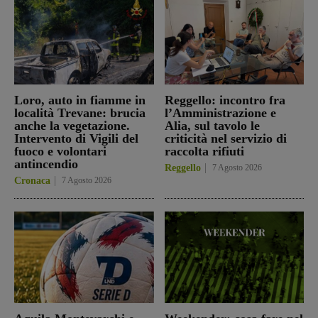
Loro, auto in fiamme in
Reggello: incontro fra
località Trevane: brucia
l’Amministrazione e
anche la vegetazione.
Alia, sul tavolo le
Intervento di Vigili del
criticità nel servizio di
fuoco e volontari
raccolta rifiuti
antincendio
Reggello
7 Agosto 2026
Cronaca
7 Agosto 2026