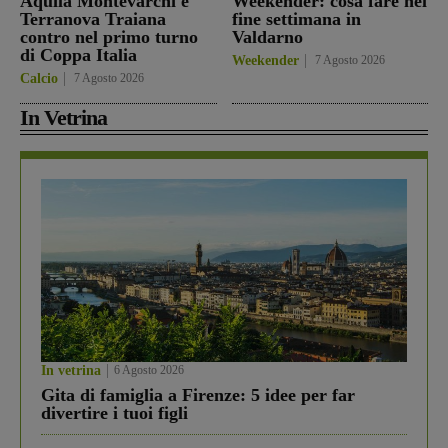
Aquila Montevarchi e
Weekender: cosa fare nel
Terranova Traiana
fine settimana in
contro nel primo turno
Valdarno
di Coppa Italia
Weekender
7 Agosto 2026
Calcio
7 Agosto 2026
In Vetrina
In vetrina
6 Agosto 2026
Gita di famiglia a Firenze: 5 idee per far
divertire i tuoi figli