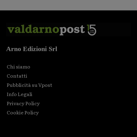
Arno Edizioni Srl
Chi siamo
Contatti
Pubblicità su Vpost
Info Legali
Privacy Policy
Cookie Policy
Html code here! Replace this with any non empty raw html
code and that's it.