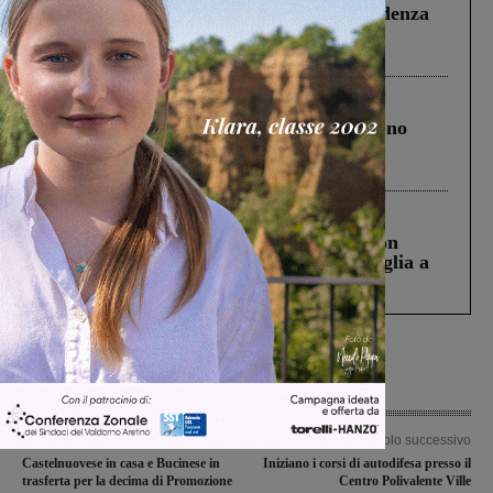
Piscina di Figline finanziata oltre la scadenza
Pnrr, il gruppo di Fratelli d’Italia: “Un
ringraziamento al Governo”
Cronaca
4 Agosto 2026
Un anno fa la strage in A1 in cui morirono
Gianni, Giulia e Franco. Lo schianto, il
processo, lo stop ai sorpassi fra tir....
Cronaca
3 Agosto 2026
Scomparso da una struttura di Castiglion
Fiorentino l’uomo che aveva ucciso la figlia a
Levane nel 2020
Articolo precedente
Articolo successivo
Castelnuovese in casa e Bucinese in
Iniziano i corsi di autodifesa presso il
trasferta per la decima di Promozione
Centro Polivalente Ville