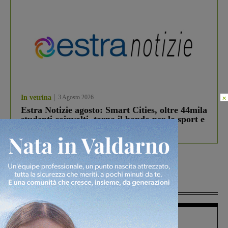
×
In vetrina
3 Agosto 2026
Estra Notizie agosto: Smart Cities, oltre 44mila
studenti coinvolti, torna il bando per lo sport e
debutta il podcast Estrair
Più lette
Figline Incisa Valdarno
1 Agosto 2026