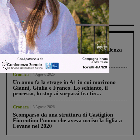
Più lette
Figline Incisa Valdarno
1 Agosto 2026
Piscina di Figline finanziata oltre la scadenza
Pnrr, il gruppo di Fratelli d’Italia: “Un
ringraziamento al Governo”
Cronaca
4 Agosto 2026
Un anno fa la strage in A1 in cui morirono
Gianni, Giulia e Franco. Lo schianto, il
processo, lo stop ai sorpassi fra tir....
Cronaca
3 Agosto 2026
Scomparso da una struttura di Castiglion
Fiorentino l’uomo che aveva ucciso la figlia a
Levane nel 2020