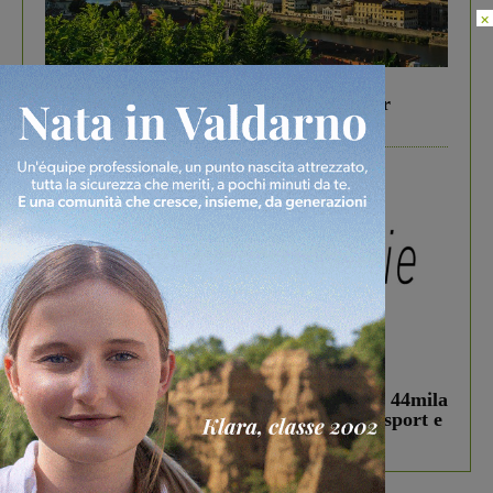
×
In vetrina
6 Agosto 2026
Gita di famiglia a Firenze: 5 idee per far
divertire i tuoi figli
In vetrina
3 Agosto 2026
Estra Notizie agosto: Smart Cities, oltre 44mila
studenti coinvolti, torna il bando per lo sport e
debutta il podcast Estrair