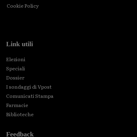
Cookie Policy
Html code here! Replace this with any non empty raw html
code and that's it.
Link utili
Elezioni
Speciali
Dossier
I sondaggi di Vpost
Comunicati Stampa
Farmacie
Biblioteche
Feedback