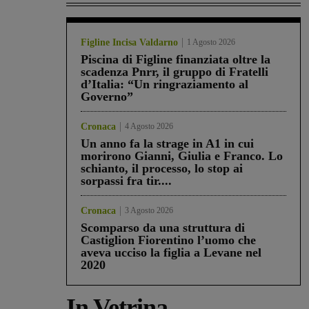
Figline Incisa Valdarno
1 Agosto 2026
Piscina di Figline finanziata oltre la
scadenza Pnrr, il gruppo di Fratelli
d’Italia: “Un ringraziamento al
Governo”
Cronaca
4 Agosto 2026
Un anno fa la strage in A1 in cui
morirono Gianni, Giulia e Franco. Lo
schianto, il processo, lo stop ai
sorpassi fra tir....
Cronaca
3 Agosto 2026
Scomparso da una struttura di
Castiglion Fiorentino l’uomo che
aveva ucciso la figlia a Levane nel
2020
In Vetrina