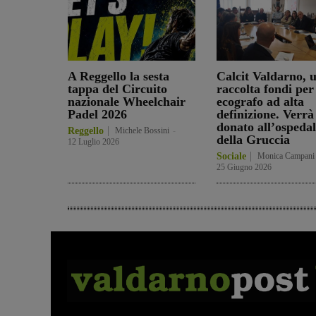
A Reggello la sesta
Calcit Valdarno, 
tappa del Circuito
raccolta fondi per
nazionale Wheelchair
ecografo ad alta
Padel 2026
definizione. Verrà
donato all’ospedal
Reggello
Michele Bossini
-
della Gruccia
12 Luglio 2026
Sociale
Monica Campani
25 Giugno 2026