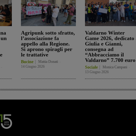
una
Agripunk sotto sfratto,
Valdarno Winter
 un
l’associazione fa
Game 2026, dedicato 
appello alla Regione.
Giulia e Gianni,
Si aprono spiragli per
consegna ad
e
le trattative
“Abbracciamo il
Valdarno” 7.700 euro
Bucine
Mattia Donati
-
14 Giugno 2026
-
Sociale
Monica Campani
-
13 Giugno 2026