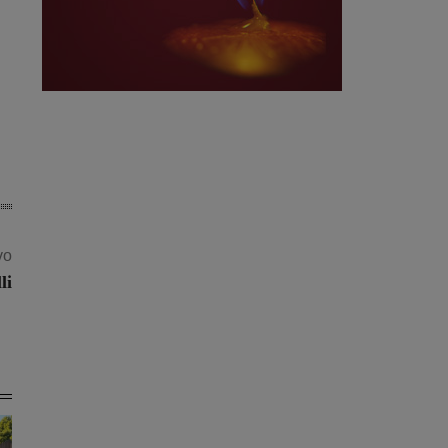
vo
li