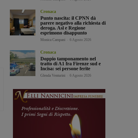
Cronaca
Punto nascita: il CPNN dà
parere negativo alla richiesta di
deroga. Asl e Regione
esprimono disappunto
Monica Campani
-
6 Agosto 2026
Cronaca
Doppio tamponamento nel
tratto di A1 fra Firenze sud e
Incisa: sei persone ferite
Glenda Venturini
-
6 Agosto 2026