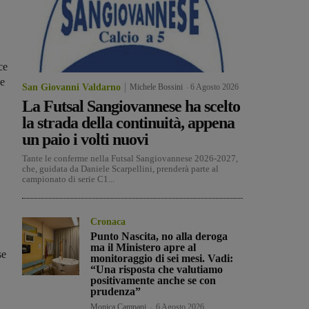
ce
le
San Giovanni Valdarno
Michele Bossini
-
6 Agosto 2026
La Futsal Sangiovannese ha scelto
la strada della continuità, appena
un paio i volti nuovi
Tante le conferme nella Futsal Sangiovannese 2026-2027,
che, guidata da Daniele Scarpellini, prenderà parte al
campionato di serie C1...
Cronaca
Punto Nascita, no alla deroga
ma il Ministero apre al
se
monitoraggio di sei mesi. Vadi:
“Una risposta che valutiamo
positivamente anche se con
prudenza”
Monica Campani
-
6 Agosto 2026