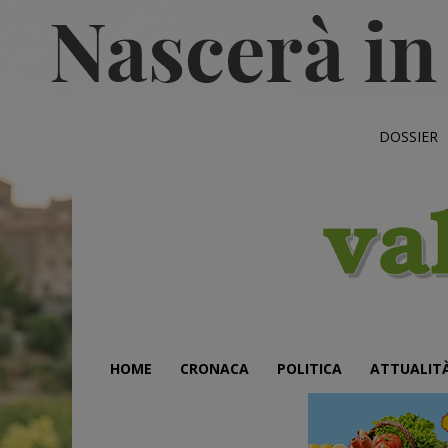
DOSSIER
HOME
CRONACA
POLITICA
ATTUALIT