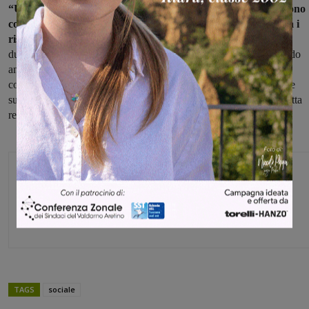
“Un ringraziamento va a tutti gli operatori che ogni giorno sono
coinvolti nelle attività con impegno ed entusiasmo” commenta i
risultati Elettra Pellegrino della direzione di presidio
. Anche
durante il periodo Covid le attività sono state mantenute, ampliando
anche le attività di televisita per le visite di controllo, mantenendo
costante la presa in carico dei pazienti e intervenendo prontamente
sulle problematiche emergenti. Le attività sono organizzate in stretta
relazione agli ambulatori del Palagi.
Glenda Venturini
Capo redattore
TAGS
sociale