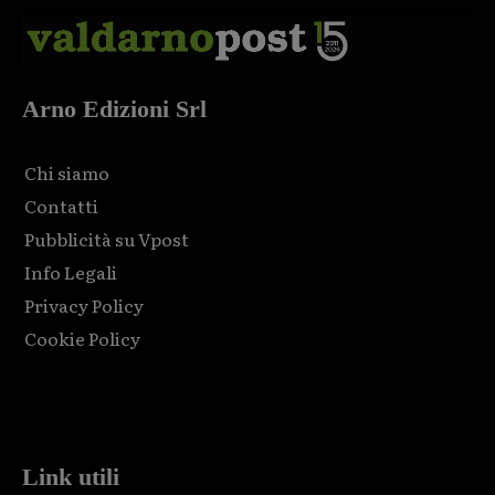
Arno Edizioni Srl
Chi siamo
Contatti
Pubblicità su Vpost
Info Legali
Privacy Policy
Cookie Policy
Html code here! Replace this with any non empty raw html
code and that's it.
Link utili