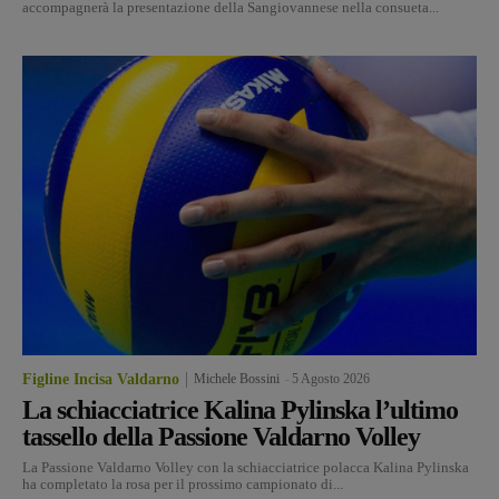
accompagnerà la presentazione della Sangiovannese nella consueta...
Figline Incisa Valdarno
Michele Bossini
-
5 Agosto 2026
La schiacciatrice Kalina Pylinska l’ultimo
tassello della Passione Valdarno Volley
La Passione Valdarno Volley con la schiacciatrice polacca Kalina Pylinska
ha completato la rosa per il prossimo campionato di...