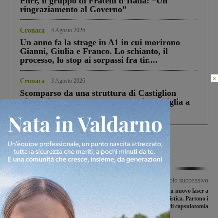
Pnrr, il gruppo di Fratelli d’Italia: “Un
ringraziamento al Governo”
Cronaca
4 Agosto 2026
Un anno fa la strage in A1 in cui morirono
Gianni, Giulia e Franco. Lo schianto, il
processo, lo stop ai sorpassi fra tir....
×
Cronaca
3 Agosto 2026
Scomparso da una struttura di Castiglion
Fiorentino l’uomo che aveva ucciso la figlia a
Levane nel 2020
Articolo precedente
Articolo successivo
Minaccia i parenti con una roncola
Serristori, un nuovo laser a
nonostante il divieto di
disposizione di oculistica. Partono i
avvicinamento: arrestato
trattamenti di capsulotomia