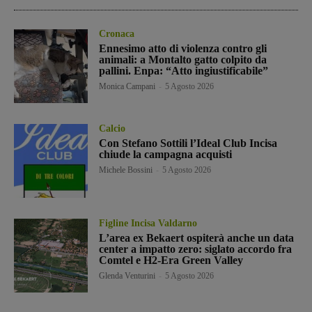
Cronaca
Ennesimo atto di violenza contro gli
animali: a Montalto gatto colpito da
pallini. Enpa: “Atto ingiustificabile”
Monica Campani
-
5 Agosto 2026
Calcio
Con Stefano Sottili l’Ideal Club Incisa
chiude la campagna acquisti
Michele Bossini
-
5 Agosto 2026
Figline Incisa Valdarno
L’area ex Bekaert ospiterà anche un data
center a impatto zero: siglato accordo fra
Comtel e H2-Era Green Valley
Glenda Venturini
-
5 Agosto 2026