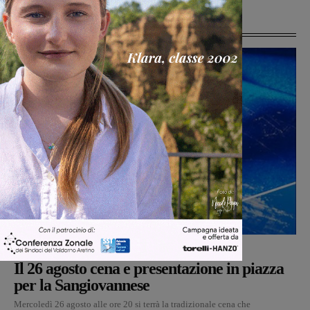
Ultime Notizie
San Giovanni Valdarno
Michele Bossini
-
5 Agosto 2026
Il 26 agosto cena e presentazione in piazza
per la Sangiovannese
Mercoledì 26 agosto alle ore 20 si terrà la tradizionale cena che