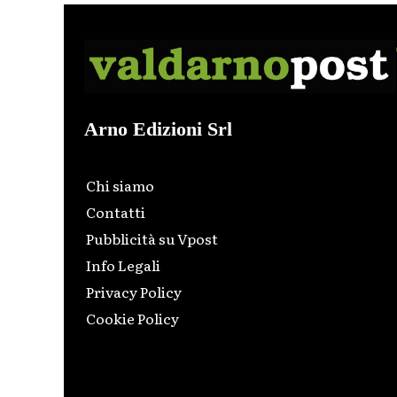
Arno Edizioni Srl
Chi siamo
Contatti
Pubblicità su Vpost
Info Legali
Privacy Policy
Cookie Policy
Html code here! Replace this with any non empty raw
html code and that's it.