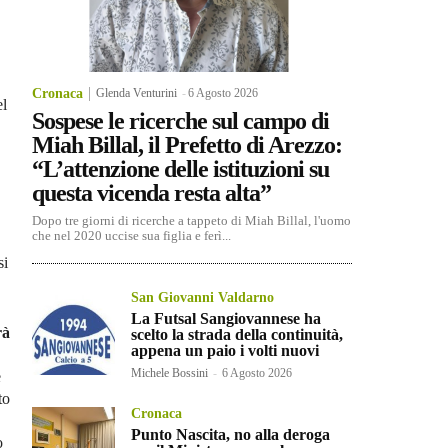
Cronaca
Glenda Venturini
-
6 Agosto 2026
el
Sospese le ricerche sul campo di
Miah Billal, il Prefetto di Arezzo:
“L’attenzione delle istituzioni su
questa vicenda resta alta”
Dopo tre giorni di ricerche a tappeto di Miah Billal, l'uomo
che nel 2020 uccise sua figlia e ferì...
si
San Giovanni Valdarno
La Futsal Sangiovannese ha
rà
scelto la strada della continuità,
appena un paio i volti nuovi
Michele Bossini
-
6 Agosto 2026
e
to
Cronaca
Punto Nascita, no alla deroga
o