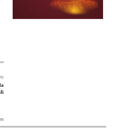
vo
la
li