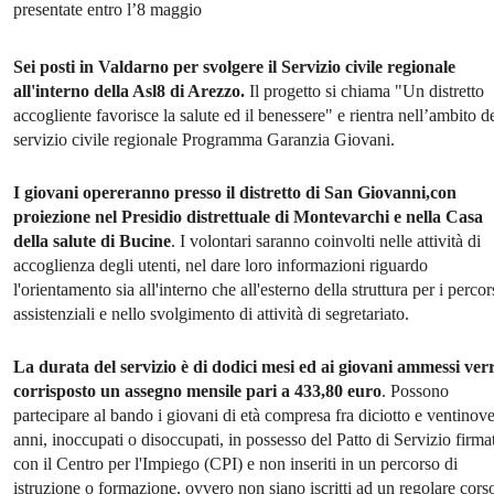
presentate entro l’8 maggio
Sei posti in Valdarno per svolgere il Servizio civile regionale
all'interno della Asl8 di Arezzo.
Il progetto si chiama "Un distretto
accogliente favorisce la salute ed il benessere" e rientra nell’ambito d
servizio civile regionale Programma Garanzia Giovani.
I giovani opereranno presso il distretto di San Giovanni,con
proiezione nel Presidio distrettuale di Montevarchi e nella Casa
della salute di Bucine
. I volontari saranno coinvolti nelle attività di
accoglienza degli utenti, nel dare loro informazioni riguardo
l'orientamento sia all'interno che all'esterno della struttura per i percor
assistenziali e nello svolgimento di attività di segretariato.
La durata del servizio è di dodici mesi ed ai giovani ammessi ver
corrisposto un assegno mensile pari a 433,80 euro
. Possono
partecipare al bando i giovani di età compresa fra diciotto e ventinov
anni, inoccupati o disoccupati, in possesso del Patto di Servizio firma
con il Centro per l'Impiego (CPI) e non inseriti in un percorso di
istruzione o formazione, ovvero non siano iscritti ad un regolare cors