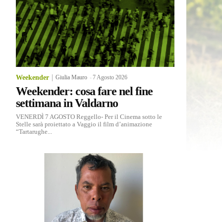
Weekender
Giulia Mauro
-
7 Agosto 2026
Weekender: cosa fare nel fine
settimana in Valdarno
VENERDÌ 7 AGOSTO Reggello- Per il Cinema sotto le
Stelle sarà proiettato a Vaggio il film d’animazione
“Tartarughe...