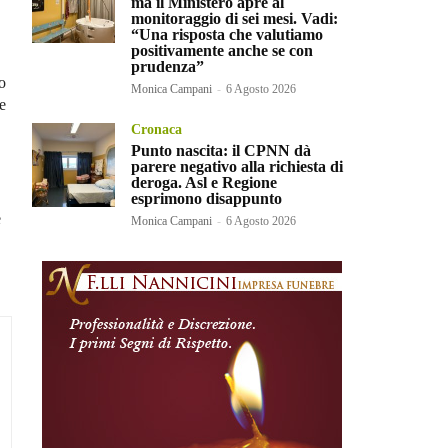
ma il Ministero apre al
monitoraggio di sei mesi. Vadi:
“Una risposta che valutiamo
positivamente anche se con
prudenza”
o
Monica Campani
-
6 Agosto 2026
e
Cronaca
Punto nascita: il CPNN dà
parere negativo alla richiesta di
deroga. Asl e Regione
esprimono disappunto
e
Monica Campani
-
6 Agosto 2026