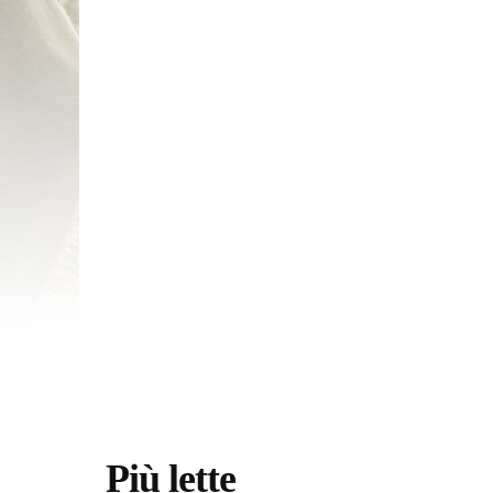
Più lette