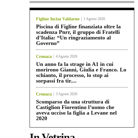
Figline Incisa Valdarno
1 Agosto 2026
Piscina di Figline finanziata oltre la
scadenza Pnrr, il gruppo di Fratelli
d’Italia: “Un ringraziamento al
Governo”
Cronaca
4 Agosto 2026
Un anno fa la strage in A1 in cui
morirono Gianni, Giulia e Franco. Lo
schianto, il processo, lo stop ai
sorpassi fra tir....
Cronaca
3 Agosto 2026
Scomparso da una struttura di
Castiglion Fiorentino l’uomo che
aveva ucciso la figlia a Levane nel
2020
In Vetrina