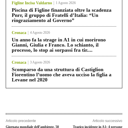
Figline Incisa Valdarno
1 Agosto 2026
Piscina di Figline finanziata oltre la scadenza
Pnrr, il gruppo di Fratelli d’Italia: “Un
ringraziamento al Governo”
Cronaca
4 Agosto 2026
Un anno fa la strage in A1 in cui morirono
Gianni, Giulia e Franco. Lo schianto, il
processo, lo stop ai sorpassi fra tir....
Cronaca
3 Agosto 2026
Scomparso da una struttura di Castiglion
Fiorentino l’uomo che aveva ucciso la figlia a
Levane nel 2020
Articolo precedente
Articolo successivo
Giornata mondiale dell’ambiente, 50
Tragico incidente in A1: 4 persone