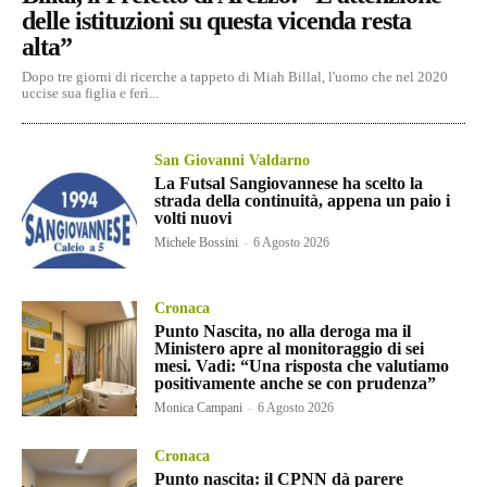
delle istituzioni su questa vicenda resta
alta”
Dopo tre giorni di ricerche a tappeto di Miah Billal, l'uomo che nel 2020
uccise sua figlia e ferì...
San Giovanni Valdarno
La Futsal Sangiovannese ha scelto la
strada della continuità, appena un paio i
volti nuovi
Michele Bossini
-
6 Agosto 2026
Cronaca
Punto Nascita, no alla deroga ma il
Ministero apre al monitoraggio di sei
mesi. Vadi: “Una risposta che valutiamo
positivamente anche se con prudenza”
Monica Campani
-
6 Agosto 2026
Cronaca
Punto nascita: il CPNN dà parere