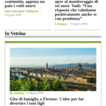
continuità, appena un
apre al monitoraggio di
paio i volti nuovi
sei mesi. Vadi: “Una
risposta che valutiamo
San Giovanni Valdarno
positivamente anche se
6 Agosto 2026
con prudenza”
Cronaca
6 Agosto 2026
In Vetrina
In vetrina
6 Agosto 2026
Gita di famiglia a Firenze: 5 idee per far
divertire i tuoi figli