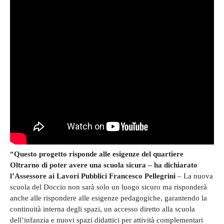
“Questo progetto risponde alle esigenze del quartiere
Oltrarno di poter avere una scuola sicura – ha dichiarato
l’Assessore ai Lavori Pubblici Francesco Pellegrini
– La nuova
scuola del Doccio non sarà solo un luogo sicuro ma risponderà
anche alle rispondere alle esigenze pedagogiche, garantendo la
continuità interna degli spazi, un accesso diretto alla scuola
dell’infanzia e nuovi spazi didattici per attività complementari