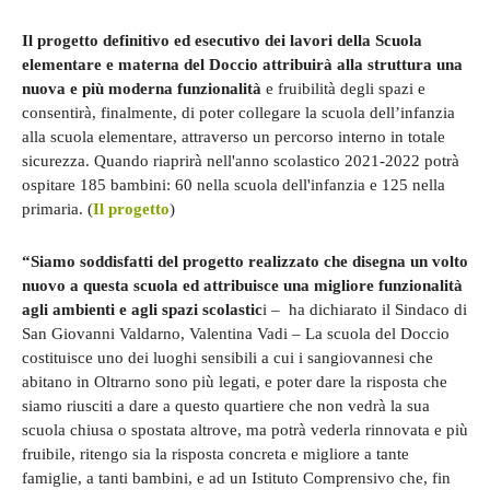
Il progetto definitivo ed esecutivo dei lavori della Scuola
elementare e materna del Doccio attribuirà alla struttura una
nuova e più moderna funzionalità
e fruibilità degli spazi e
consentirà, finalmente, di poter collegare la scuola dell’infanzia
alla scuola elementare, attraverso un percorso interno in totale
sicurezza. Quando riaprirà nell'anno scolastico 2021-2022 potrà
ospitare 185 bambini: 60 nella scuola dell'infanzia e 125 nella
primaria. (
Il progetto
)
“Siamo soddisfatti del progetto realizzato che disegna un volto
nuovo a questa scuola ed attribuisce una migliore funzionalità
agli ambienti e agli spazi scolastic
i – ha dichiarato il Sindaco di
San Giovanni Valdarno, Valentina Vadi – La scuola del Doccio
costituisce uno dei luoghi sensibili a cui i sangiovannesi che
abitano in Oltrarno sono più legati, e poter dare la risposta che
siamo riusciti a dare a questo quartiere che non vedrà la sua
scuola chiusa o spostata altrove, ma potrà vederla rinnovata e più
fruibile, ritengo sia la risposta concreta e migliore a tante
famiglie, a tanti bambini, e ad un Istituto Comprensivo che, fin