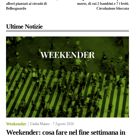
alberi piantati ai circuiti di
morte, di cui 2 bambini e 7 i feriti.
Bellosguardo
Circolazione bloccata
Ultime Notizie
Weekender
Giulia Mauro
-
7 Agosto 2026
Weekender: cosa fare nel fine settimana in