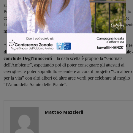
simbolica di 25 euro ad albero per dedicarli ad amici e parenti.
Purtroppo non è poi stato possibile per le norme anti-assembramento
consegnare ai cittadini le “carte del donatore”, in una cerimonia che
l'Amministrazione Comunale ha però soltanto rinviato ad un moment
migliore."
"Il 5 giugno appunto ecco l'inaugurazione, senza pubblico per le
disposizioni attuali, degli alberi da parte della Giunta Comunale 
conclude Degl'Innocenti
– la data scelta è proprio la “Giornata
dell'Ambiente”, aspettando poi di poter consegnare gli attestati ai
cavrigliesi e poter soprattutto estendere ancora il progetto “Un albero
per la vita” con altri alberi ed altre aree verdi per celebrare al meglio
“l'Anno della Salute delle Piante”.
Matteo Mazzierli