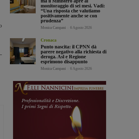
ma il Ministero apre al
monitoraggio di sei mesi. Vadi:
“Una risposta che valutiamo
positivamente anche se con
prudenza”
o
Monica Campani
-
6 Agosto 2026
Cronaca
Punto nascita: il CPNN dà
parere negativo alla richiesta di
–
deroga. Asl e Regione
esprimono disappunto
Monica Campani
-
6 Agosto 2026