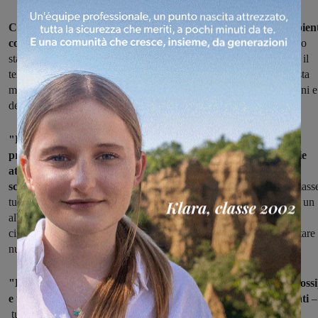
Cavriglia risponde presente alla Giornata Mondiale dell'Ambien
con 50 nuovi alberi
: lecci, susini, ciliegi, cipressi e molti altri sono
stati piantati nei circuiti di Bellosguardo così da rendere più verde il
territorio comunale. La cerimonia d'inaugurazione si è svolta questa
mattina alla presenza del sindaco Leonardo Degl'Innocenti O Sanni e
della giunta.
"L'Amministrazione di Cavriglia è sempre molto vicina ai
problemi dell'ambiente e quest'anno ha intensificato le proprie
attività per rendere ancora più verde il territorio comunale –
scrive il primo cittadino
– prima che l'emergenza Covid-19 fermass
tutto, era stata infatti avviata anche l'iniziativa “E' ora di piantarla: un
albero per la vita” con la piantumazione delle prime 50 essenze al
circuito di Bellosguardo, primo atto di un progetto teso ad aumentare 
numero di piante nelle aree verdi."
"Lecci, susini, meli, peri, ciliegi, cipressi, liquidambar (aceri rossi
e tigli sono stati installati in quella zona – spiega Degl'Innocenti
–
tutti hanno avuto dei donatori, che li hanno acquistati alla cifra