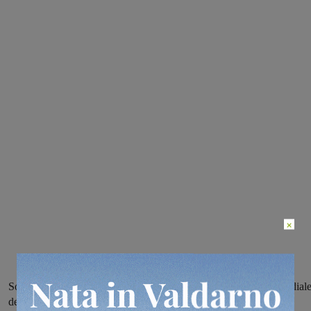
×
Sono stati inaugurati stamattina, in occasione della Giornata mondial
dell’ambiente, i 50 alberi piantati a Bellosguardo