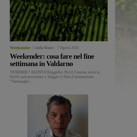
Weekender
Giulia Mauro
-
7 Agosto 2026
Weekender: cosa fare nel fine
settimana in Valdarno
VENERDÌ 7 AGOSTO Reggello- Per il Cinema sotto le
Stelle sarà proiettato a Vaggio il film d’animazione
“Tartarughe...
e