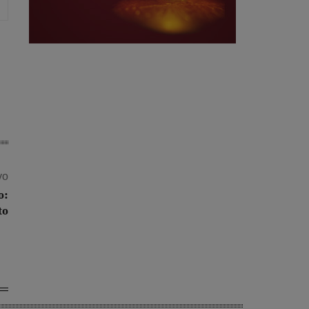
vo
o:
to