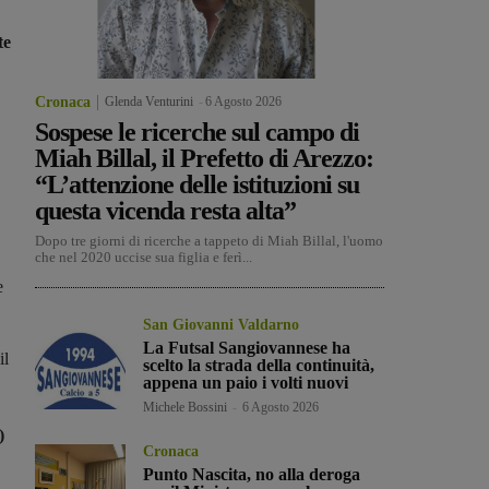
te
Cronaca
Glenda Venturini
-
6 Agosto 2026
Sospese le ricerche sul campo di
Miah Billal, il Prefetto di Arezzo:
“L’attenzione delle istituzioni su
questa vicenda resta alta”
Dopo tre giorni di ricerche a tappeto di Miah Billal, l'uomo
che nel 2020 uccise sua figlia e ferì...
e
San Giovanni Valdarno
La Futsal Sangiovannese ha
il
scelto la strada della continuità,
appena un paio i volti nuovi
Michele Bossini
-
6 Agosto 2026
)
Cronaca
Punto Nascita, no alla deroga