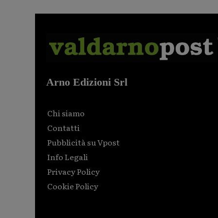
Arno Edizioni Srl
Chi siamo
Contatti
Pubblicità su Vpost
Info Legali
Privacy Policy
Cookie Policy
Html code here! Replace this with any non empty raw
html code and that's it.