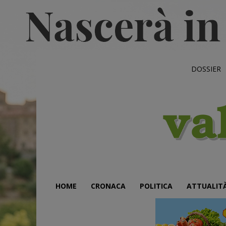
DOSSIER
HOME
CRONACA
POLITICA
ATTUALIT