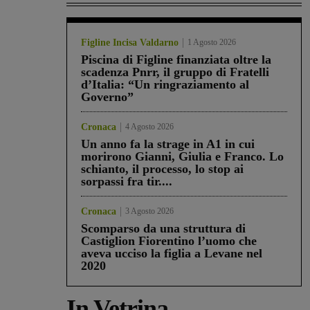
Figline Incisa Valdarno
1 Agosto 2026
Piscina di Figline finanziata oltre la
scadenza Pnrr, il gruppo di Fratelli
d’Italia: “Un ringraziamento al
Governo”
Cronaca
4 Agosto 2026
Un anno fa la strage in A1 in cui
morirono Gianni, Giulia e Franco. Lo
schianto, il processo, lo stop ai
sorpassi fra tir....
Cronaca
3 Agosto 2026
Scomparso da una struttura di
Castiglion Fiorentino l’uomo che
aveva ucciso la figlia a Levane nel
2020
In Vetrina