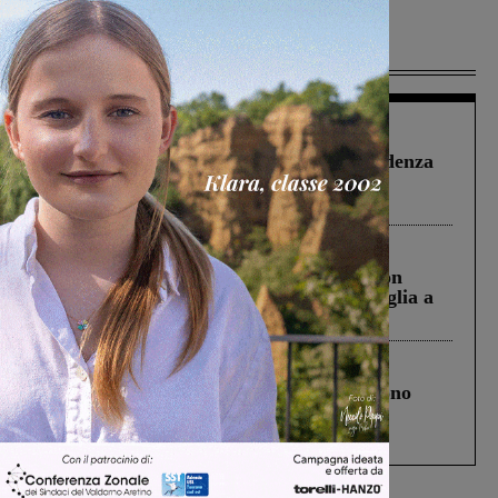
Più lette
Figline Incisa Valdarno
1 Agosto 2026
Piscina di Figline finanziata oltre la scadenza
Pnrr, il gruppo di Fratelli d’Italia: “Un
ringraziamento al Governo”
Cronaca
3 Agosto 2026
Scomparso da una struttura di Castiglion
Fiorentino l’uomo che aveva ucciso la figlia a
Levane nel 2020
Cronaca
4 Agosto 2026
Un anno fa la strage in A1 in cui morirono
Gianni, Giulia e Franco. Lo schianto, il
processo, lo stop ai sorpassi fra tir....