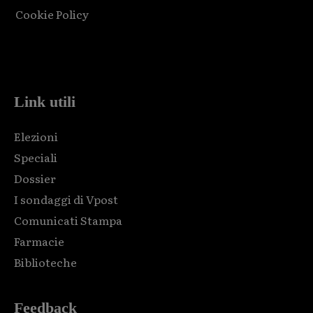
Cookie Policy
Html code here! Replace this with any non empty raw html
code and that's it.
Link utili
Elezioni
Speciali
Dossier
I sondaggi di Vpost
Comunicati Stampa
Farmacie
Biblioteche
Feedback