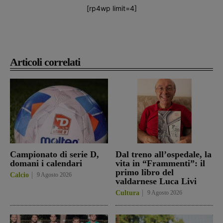
[rp4wp limit=4]
Articoli correlati
Campionato di serie D,
Dal treno all’ospedale, la
domani i calendari
vita in “Frammenti”: il
primo libro del
Calcio
9 Agosto 2026
valdarnese Luca Livi
Cultura
9 Agosto 2026