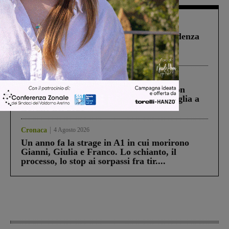
Figline Incisa Valdarno
1 Agosto 2026
Piscina di Figline finanziata oltre la scadenza
Pnrr, il gruppo di Fratelli d’Italia: “Un
ringraziamento al Governo”
Cronaca
3 Agosto 2026
Scomparso da una struttura di Castiglion
Fiorentino l’uomo che aveva ucciso la figlia a
Levane nel 2020
Cronaca
4 Agosto 2026
Un anno fa la strage in A1 in cui morirono
Gianni, Giulia e Franco. Lo schianto, il
processo, lo stop ai sorpassi fra tir....