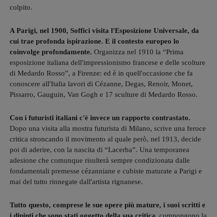
colpito.
A Parigi, nel 1900, Soffici visita l'Esposizione Universale, da
cui trae profonda ispirazione. E il contesto europeo lo
coinvolge profondamente.
Organizza nel 1910 la “Prima
esposizione italiana dell'impressionismo francese e delle scolture
di Medardo Rosso”, a Firenze: ed è in quell'occasione che fa
conoscere all'Italia lavori di Cézanne, Degas, Renoir, Monet,
Pissarro, Gauguin, Van Gogh e 17 sculture di Medardo Rosso.
Con i futuristi italiani c'è invece un rapporto contrastato.
Dopo una visita alla mostra futurista di Milano, scrive una feroce
critica stroncando il movimento al quale però, nel 1913, decide
poi di aderire, con la nascita di “Lacerba”. Una temporanea
adesione che comunque risulterà sempre condizionata dalle
fondamentali premesse cézanniane e cubiste maturate a Parigi e
mai del tutto rinnegate dall'artista rignanese.
Tutto questo, comprese le sue opere più mature, i suoi scritti e
i dipinti che sono stati oggetto della sua critica
, compongono la