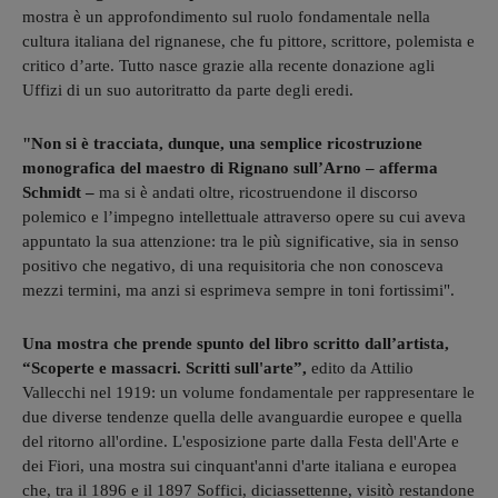
mostra è un approfondimento sul ruolo fondamentale nella
cultura italiana del rignanese, che fu pittore, scrittore, polemista e
critico d’arte. Tutto nasce grazie alla recente donazione agli
Uffizi di un suo autoritratto da parte degli eredi.
"Non si è tracciata, dunque, una semplice ricostruzione
monografica del maestro di Rignano sull’Arno – afferma
Schmidt –
ma si è andati oltre, ricostruendone il discorso
polemico e l’impegno intellettuale attraverso opere su cui aveva
appuntato la sua attenzione: tra le più significative, sia in senso
positivo che negativo, di una requisitoria che non conosceva
mezzi termini, ma anzi si esprimeva sempre in toni fortissimi".
Una mostra che prende spunto del libro scritto dall’artista,
“Scoperte e massacri. Scritti sull'arte”,
edito da Attilio
Vallecchi nel 1919: un volume fondamentale per rappresentare le
due diverse tendenze quella delle avanguardie europee e quella
del ritorno all'ordine. L'esposizione parte dalla Festa dell'Arte e
dei Fiori, una mostra sui cinquant'anni d'arte italiana e europea
che, tra il 1896 e il 1897 Soffici, diciassettenne, visitò restandone