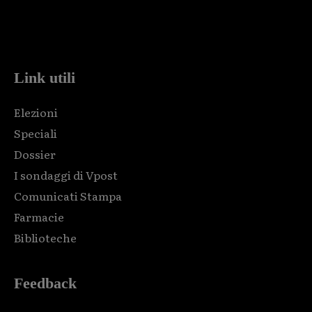
Html code here! Replace this with any non empty raw html
code and that's it.
Link utili
Elezioni
Speciali
Dossier
I sondaggi di Vpost
Comunicati Stampa
Farmacie
Biblioteche
Feedback