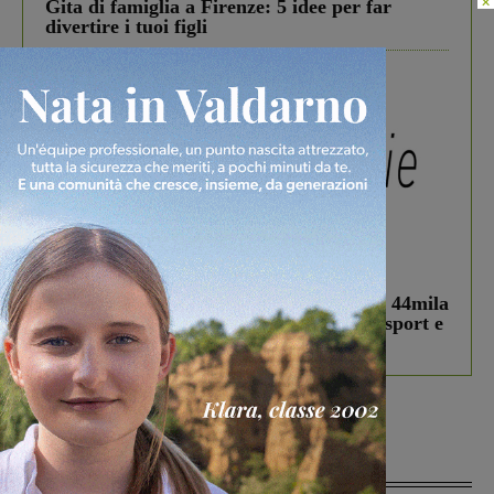
×
Gita di famiglia a Firenze: 5 idee per far
divertire i tuoi figli
In vetrina
3 Agosto 2026
Estra Notizie agosto: Smart Cities, oltre 44mila
studenti coinvolti, torna il bando per lo sport e
debutta il podcast Estrair
Più lette