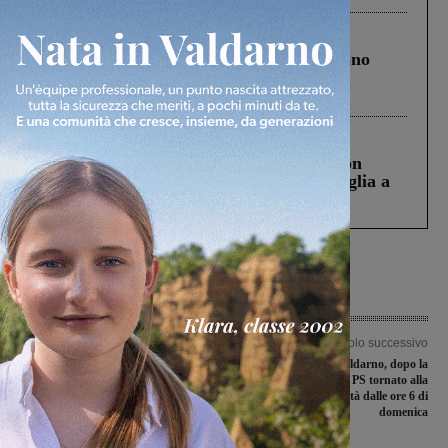
Cronaca
4 Agosto 2026
Un anno fa la strage in A1 in cui morirono
Gianni, Giulia e Franco. Lo schianto, il
processo, lo stop ai sorpassi fra tir....
Cronaca
3 Agosto 2026
Scomparso da una struttura di Castiglion
Fiorentino l’uomo che aveva ucciso la figlia a
Levane nel 2020
Articolo precedente
Articolo successivo
Il Figline battezza il ritorno al “Del
Ospedale del Valdarno, dopo la
Buffa” aggiudicandosi l’amichevole
disinfestazione il PS tornato alla
con la Rondinella
normale attività dalle ore 6 di
domenica