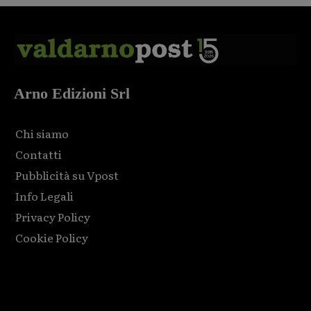
Arno Edizioni Srl
Chi siamo
Contatti
Pubblicità su Vpost
Info Legali
Privacy Policy
Cookie Policy
Html code here! Replace this with any non empty raw html
code and that's it.