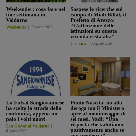
Weekender: cosa fare nel
Sospese le ricerche sul
fine settimana in
campo di Miah Billal, il
Valdarno
Prefetto di Arezzo:
“L’attenzione delle
Weekender
7 Agosto 2026
istituzioni su questa
vicenda resta alta”
Cronaca
6 Agosto 2026
La Futsal Sangiovannese
Punto Nascita, no alla
ha scelto la strada della
deroga ma il Ministero
continuità, appena un
apre al monitoraggio di
paio i volti nuovi
sei mesi. Vadi: “Una
risposta che valutiamo
San Giovanni Valdarno
positivamente anche se
6 Agosto 2026
con prudenza”