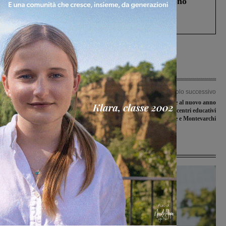
Un anno fa la strage in A1 in cui morirono
Gianni, Giulia e Franco. Lo schianto, il
processo, lo stop ai sorpassi fra tir....
Articolo precedente
Articolo successivo
Riforma sanitaria: Per un’altra San
Corsi di preparazione al nuovo anno
Giovanni interroga il sindaco, “Poi ci
scolastico ripartiti nei centri educativi
comporteremo di conseguenza”
di Levane e Montevarchi
Ultime Notizie