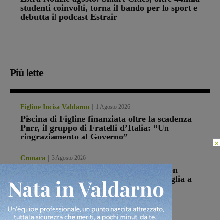
studenti coinvolti, torna il bando per lo sport e
debutta il podcast Estrair
Più lette
Figline Incisa Valdarno
1 Agosto 2026
Piscina di Figline finanziata oltre la scadenza
Pnrr, il gruppo di Fratelli d’Italia: “Un
ringraziamento al Governo”
×
Cronaca
3 Agosto 2026
Scomparso da una struttura di Castiglion
Fiorentino l’uomo che aveva ucciso la figlia a
Levane nel 2020
Cronaca
4 Agosto 2026