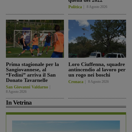
Politica
8 Agosto 2026
Prima stagionale per la
Loro Ciuffenna, squadre
Sangiovannese, al
antincendio al lavoro per
“Fedini” arriva il San
un rogo nei boschi
Donato Tavarnelle
Cronaca
8 Agosto 2026
San Giovanni Valdarno
8 Agosto 2026
In Vetrina