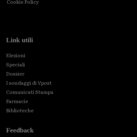
Cookie Policy
Html code here! Replace this with any non empty raw html
code and that's it.
Link utili
Elezioni
Speciali
Dossier
I sondaggi di Vpost
Comunicati Stampa
Farmacie
Biblioteche
Feedback