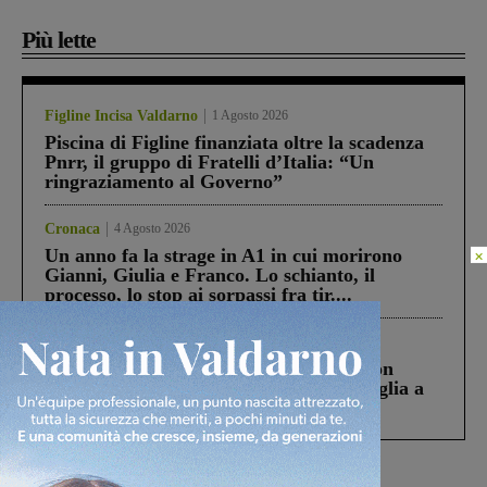
Più lette
Figline Incisa Valdarno
1 Agosto 2026
Piscina di Figline finanziata oltre la scadenza
Pnrr, il gruppo di Fratelli d’Italia: “Un
ringraziamento al Governo”
Cronaca
4 Agosto 2026
Un anno fa la strage in A1 in cui morirono
×
Gianni, Giulia e Franco. Lo schianto, il
processo, lo stop ai sorpassi fra tir....
Cronaca
3 Agosto 2026
Scomparso da una struttura di Castiglion
Fiorentino l’uomo che aveva ucciso la figlia a
Levane nel 2020