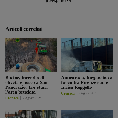
[rp4wp limit=4]
Articoli correlati
Bucine, incendio di
Autostrada, furgoncino a
oliveta e bosco a San
fuoco tra Firenze sud e
Pancrazio. Tre ettari
Incisa Reggello
l’area bruciata
Cronaca
7 Agosto 2026
Cronaca
7 Agosto 2026