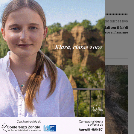
Articolo precedente
Articolo successivo
Rubato un contatore delle luminarie
Immacolata sui pedali con il GP di
che rimangono spente. Situazione
ciclocross di Pieve a Presciano
risolta
Ultime Notizie