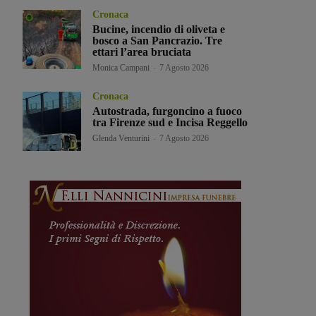
Cronaca
Bucine, incendio di oliveta e
bosco a San Pancrazio. Tre
ettari l’area bruciata
Monica Campani
-
7 Agosto 2026
Cronaca
Autostrada, furgoncino a fuoco
tra Firenze sud e Incisa Reggello
Glenda Venturini
-
7 Agosto 2026