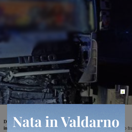
×
Due mezzi pesanti sono rimasti coinvolti, questa notte, in un
incidente stradale
mentre percorrevano l’Autostrada A1 nel tratto fr