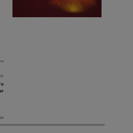
vo
ra
he