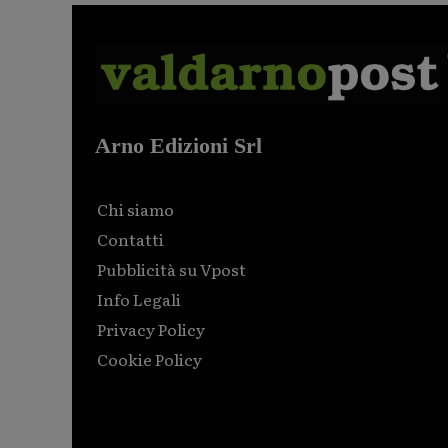
Arno Edizioni Srl
Chi siamo
Contatti
Pubblicità su Vpost
Info Legali
Privacy Policy
Cookie Policy
Html code here! Replace this with any non empty raw
html code and that's it.