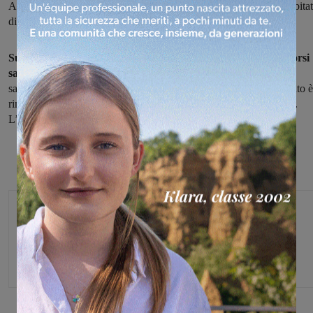
Arezzo e Valdarno, in direzione nord, all’altezza all’incirca dell’abita
di Montalto. Lo scontro è avvenuto poco prima dell’1 di notte.
Sul posto sono intervenuti i Vigili del fuoco di Arezzo e i soccorsi
sanitari
. I due conducenti sono stati presi in carico dal personale
sanitario del 118 per le cure del caso. Il tratto interessato dall’evento è
rimasto chiuso per il tempo necessario alle operazioni di soccorso.
L’intervento si è concluso poco prima delle 4 del mattino.
Glenda Venturini
Capo redattore