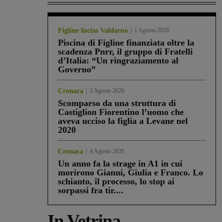
Figline Incisa Valdarno
1 Agosto 2026
Piscina di Figline finanziata oltre la
scadenza Pnrr, il gruppo di Fratelli
d’Italia: “Un ringraziamento al
Governo”
Cronaca
3 Agosto 2026
Scomparso da una struttura di
Castiglion Fiorentino l’uomo che
aveva ucciso la figlia a Levane nel
2020
Cronaca
4 Agosto 2026
Un anno fa la strage in A1 in cui
morirono Gianni, Giulia e Franco. Lo
schianto, il processo, lo stop ai
sorpassi fra tir....
In Vetrina