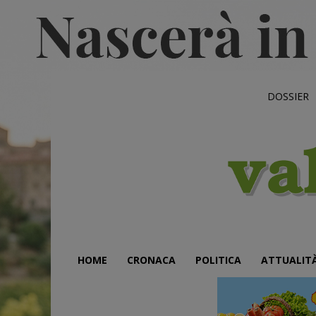
DOSSIER
HOME
CRONACA
POLITICA
ATTUALIT