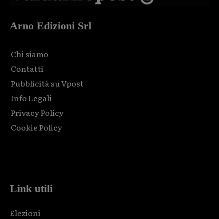
Arno Edizioni Srl
Chi siamo
Contatti
Pubblicità su Vpost
Info Legali
Privacy Policy
Cookie Policy
Html code here! Replace this with any non empty raw html
code and that's it.
Link utili
Elezioni