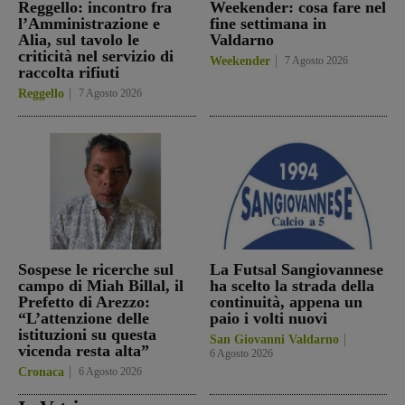
Reggello: incontro fra
Weekender: cosa fare nel
l’Amministrazione e
fine settimana in
Alia, sul tavolo le
Valdarno
criticità nel servizio di
Weekender
7 Agosto 2026
raccolta rifiuti
Reggello
7 Agosto 2026
Sospese le ricerche sul
La Futsal Sangiovannese
campo di Miah Billal, il
ha scelto la strada della
Prefetto di Arezzo:
continuità, appena un
“L’attenzione delle
paio i volti nuovi
istituzioni su questa
San Giovanni Valdarno
vicenda resta alta”
6 Agosto 2026
Cronaca
6 Agosto 2026