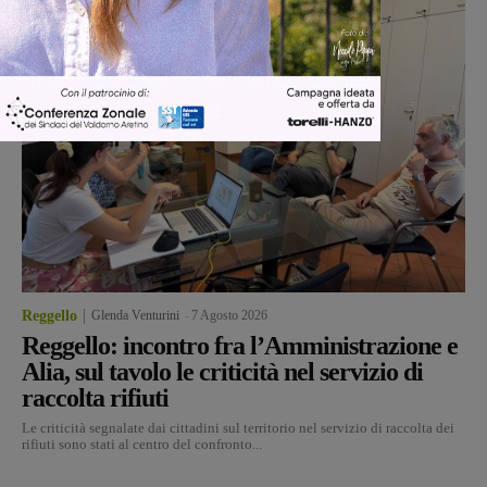
Reggello
Glenda Venturini
-
7 Agosto 2026
Reggello: incontro fra l’Amministrazione e
Alia, sul tavolo le criticità nel servizio di
raccolta rifiuti
Le criticità segnalate dai cittadini sul territorio nel servizio di raccolta dei
rifiuti sono stati al centro del confronto...