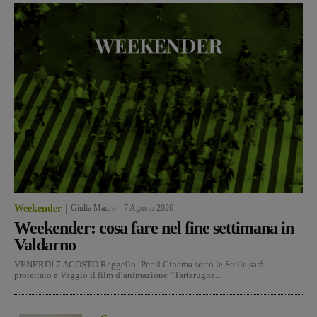
Weekender
Giulia Mauro
-
7 Agosto 2026
Weekender: cosa fare nel fine settimana in
Valdarno
VENERDÌ 7 AGOSTO Reggello- Per il Cinema sotto le Stelle sarà
proiettato a Vaggio il film d’animazione “Tartarughe...