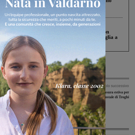
Un anno fa la strage in A1 in cui morirono
Gianni, Giulia e Franco. Lo schianto, il
processo, lo stop ai sorpassi fra tir....
Cronaca
3 Agosto 2026
Scomparso da una struttura di Castiglion
Fiorentino l’uomo che aveva ucciso la figlia a
Levane nel 2020
Articolo precedente
Articolo successivo
Defibrillatori, oltre 250 in Valdarno.
Due giorni di chiusura estiva per
Mandò: “Siamo una delle province
l’Ufficio Postale di Troghi
più coperte, nel 2018 salvate 10
persone”
Ultime Notizie