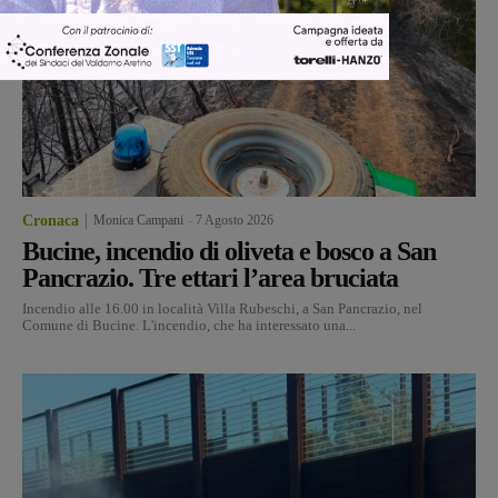
Cronaca
Monica Campani
-
7 Agosto 2026
Bucine, incendio di oliveta e bosco a San
Pancrazio. Tre ettari l’area bruciata
Incendio alle 16.00 in località Villa Rubeschi, a San Pancrazio, nel
Comune di Bucine. L'incendio, che ha interessato una...