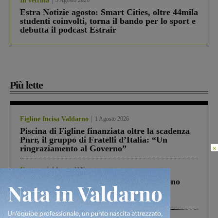
In vetrina
3 Agosto 2026
Estra Notizie agosto: Smart Cities, oltre 44mila
studenti coinvolti, torna il bando per lo sport e
debutta il podcast Estrair
Più lette
Figline Incisa Valdarno
1 Agosto 2026
Piscina di Figline finanziata oltre la scadenza
Pnrr, il gruppo di Fratelli d’Italia: “Un
×
ringraziamento al Governo”
Cronaca
4 Agosto 2026
Un anno fa la strage in A1 in cui morirono
Gianni, Giulia e Franco. Lo schianto, il
processo, lo stop ai sorpassi fra tir....