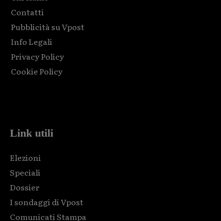
Contatti
Pubblicità su Vpost
Info Legali
Privacy Policy
Cookie Policy
Html code here! Replace this with any non empty raw html
code and that's it.
Link utili
Elezioni
Speciali
Dossier
I sondaggi di Vpost
Comunicati Stampa