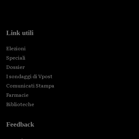
Html code here! Replace this with any non empty raw html
code and that's it.
Link utili
Elezioni
Speciali
Dossier
I sondaggi di Vpost
Comunicati Stampa
Farmacie
Biblioteche
Feedback