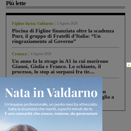
Più lette
Figline Incisa Valdarno
1 Agosto 2026
Piscina di Figline finanziata oltre la scadenza
Pnrr, il gruppo di Fratelli d’Italia: “Un
ringraziamento al Governo”
Cronaca
4 Agosto 2026
Un anno fa la strage in A1 in cui morirono
×
Gianni, Giulia e Franco. Lo schianto, il
processo, lo stop ai sorpassi fra tir....
Cronaca
3 Agosto 2026
Scomparso da una struttura di Castiglion
Fiorentino l’uomo che aveva ucciso la figlia a
Levane nel 2020