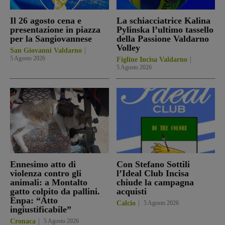
Il 26 agosto cena e
La schiacciatrice Kalina
presentazione in piazza
Pylinska l’ultimo tassello
per la Sangiovannese
della Passione Valdarno
Volley
San Giovanni Valdarno
5 Agosto 2026
Figline Incisa Valdarno
5 Agosto 2026
Ennesimo atto di
Con Stefano Sottili
violenza contro gli
l’Ideal Club Incisa
animali: a Montalto
chiude la campagna
gatto colpito da pallini.
acquisti
Enpa: “Atto
Calcio
5 Agosto 2026
ingiustificabile”
Cronaca
5 Agosto 2026