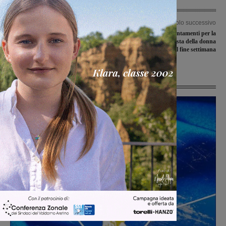
Articolo precedente
Articolo successivo
I risultati delle valdarnesi di serie D lo
Eventi culturali e appuntamenti per la
scorso week-end
ricorrenza della festa della donna
nell’Agenda del fine settimana
Ultime Notizie