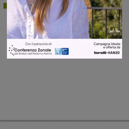
TAGS
cronaca
montevarchi
scippo
Share