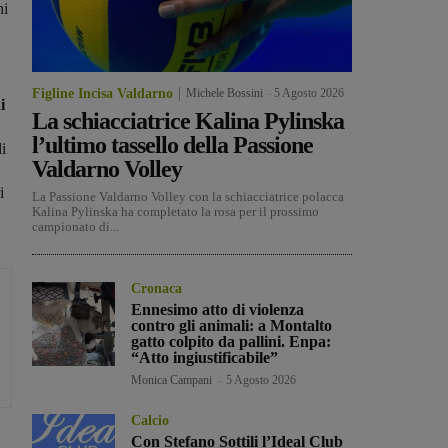
hi
Figline Incisa Valdarno
Michele Bossini
-
5 Agosto 2026
i
La schiacciatrice Kalina Pylinska
l’ultimo tassello della Passione
i
Valdarno Volley
i
La Passione Valdarno Volley con la schiacciatrice polacca
Kalina Pylinska ha completato la rosa per il prossimo
campionato di...
Cronaca
Ennesimo atto di violenza
contro gli animali: a Montalto
gatto colpito da pallini. Enpa:
“Atto ingiustificabile”
Monica Campani
-
5 Agosto 2026
Calcio
Con Stefano Sottili l’Ideal Club