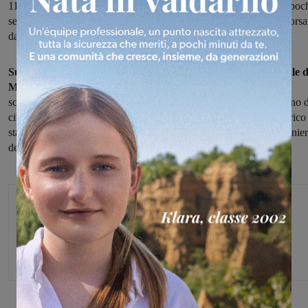
11, nel tratto all’angolo con piazza Magiotti. Il tutto si è svolto in poc
secondi, e le urla della donna, a cui l’uomo aveva portato via la borsa
dalla macchina, hanno attirato le attenzioni delle persone presenti.
Sul posto sono accorsi gli agenti del corpo di Polizia municipale d
Montevarchi
che poco dopo sono riusciti a trovare e fermare lo
scippatore, recuperando anche la borsa. Si tratta di un uomo italiano d
circa quarant’anni, già con precedenti. Sulle imputazioni a suo carico
sta lavorando la Polizia municipale in collaborazione con i Carabinier
della stazione di Montevarchi.
Glenda Venturini
Capo redattore