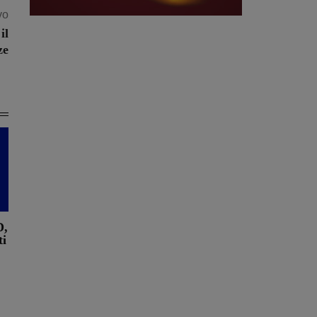
vo
il
ze
D,
ti