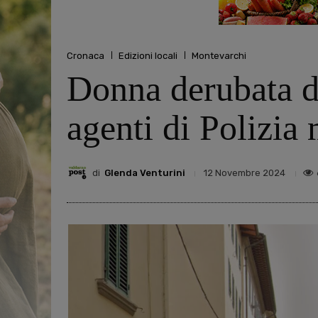
Cronaca
Edizioni locali
Montevarchi
Donna derubata de
agenti di Polizia
di
Glenda Venturini
12 Novembre 2024