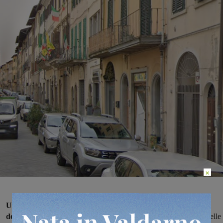
×
Una donna che si trovava in via Roma a Montevarchi è stata
derubata della borsa, questa mattina:
è successo poco prima delle