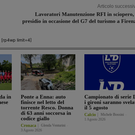
Articolo successi
Lavoratori Manutenzione RFI in sciopero, 
presidio in occasione del G7 del turismo a Firen
[rp4wp limit=4]
da in
Ponte a Enna: auto
Campionato di serie 
nese
finisce nel letto del
i gironi saranno svela
torrente Resco. Donna
il 5 agosto
di 63 anni soccorsa in
Calcio
Michele Bossini
-
codice giallo
1 Agosto 2026
Cronaca
Glenda Venturini
-
3 Agosto 2026