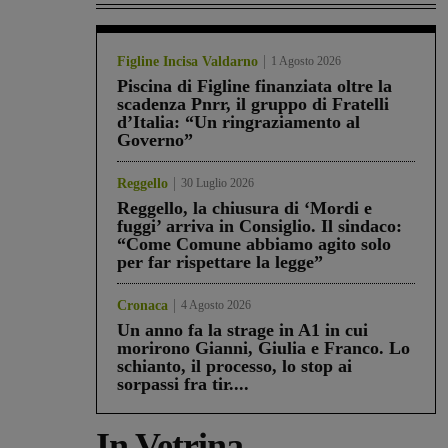
Figline Incisa Valdarno
1 Agosto 2026
Piscina di Figline finanziata oltre la
scadenza Pnrr, il gruppo di Fratelli
d’Italia: “Un ringraziamento al
Governo”
Reggello
30 Luglio 2026
Reggello, la chiusura di ‘Mordi e
fuggi’ arriva in Consiglio. Il sindaco:
“Come Comune abbiamo agito solo
per far rispettare la legge”
Cronaca
4 Agosto 2026
Un anno fa la strage in A1 in cui
morirono Gianni, Giulia e Franco. Lo
schianto, il processo, lo stop ai
sorpassi fra tir....
In Vetrina