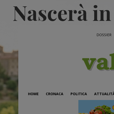
DOSSIER
HOME
CRONACA
POLITICA
ATTUALIT