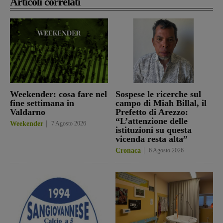
Articoli correlati
Weekender: cosa fare nel
Sospese le ricerche sul
fine settimana in
campo di Miah Billal, il
Valdarno
Prefetto di Arezzo:
“L’attenzione delle
Weekender
7 Agosto 2026
istituzioni su questa
vicenda resta alta”
Cronaca
6 Agosto 2026