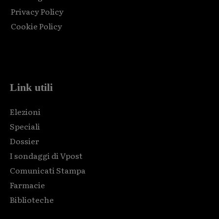
Privacy Policy
Cookie Policy
Html code here! Replace this with any non empty raw html
code and that's it.
Link utili
Elezioni
Speciali
Dossier
I sondaggi di Vpost
Comunicati Stampa
Farmacie
Biblioteche