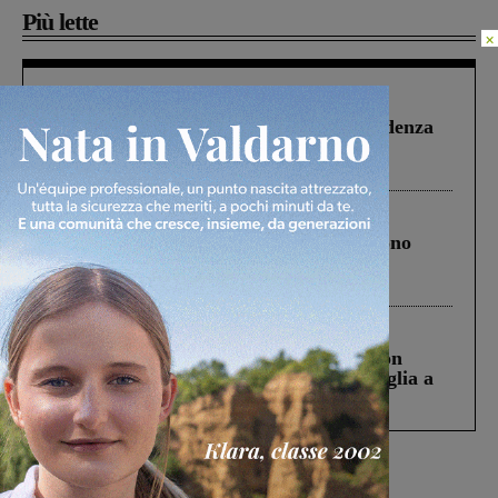
Più lette
×
Figline Incisa Valdarno
1 Agosto 2026
Piscina di Figline finanziata oltre la scadenza
Pnrr, il gruppo di Fratelli d’Italia: “Un
ringraziamento al Governo”
Cronaca
4 Agosto 2026
Un anno fa la strage in A1 in cui morirono
Gianni, Giulia e Franco. Lo schianto, il
processo, lo stop ai sorpassi fra tir....
Cronaca
3 Agosto 2026
Scomparso da una struttura di Castiglion
Fiorentino l’uomo che aveva ucciso la figlia a
Levane nel 2020