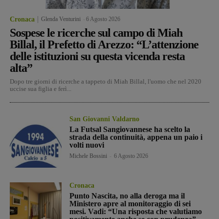
Cronaca
Glenda Venturini
-
6 Agosto 2026
Sospese le ricerche sul campo di Miah
Billal, il Prefetto di Arezzo: “L’attenzione
delle istituzioni su questa vicenda resta
alta”
Dopo tre giorni di ricerche a tappeto di Miah Billal, l'uomo che nel 2020
uccise sua figlia e ferì...
San Giovanni Valdarno
La Futsal Sangiovannese ha scelto la
strada della continuità, appena un paio i
volti nuovi
Michele Bossini
-
6 Agosto 2026
Cronaca
Punto Nascita, no alla deroga ma il
Ministero apre al monitoraggio di sei
mesi. Vadi: “Una risposta che valutiamo