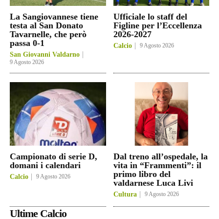
La Sangiovannese tiene
Ufficiale lo staff del
testa al San Donato
Figline per l’Eccellenza
Tavarnelle, che però
2026-2027
passa 0-1
Calcio
9 Agosto 2026
San Giovanni Valdarno
9 Agosto 2026
Campionato di serie D,
Dal treno all’ospedale, la
domani i calendari
vita in “Frammenti”: il
primo libro del
Calcio
9 Agosto 2026
valdarnese Luca Livi
Cultura
9 Agosto 2026
Ultime Calcio