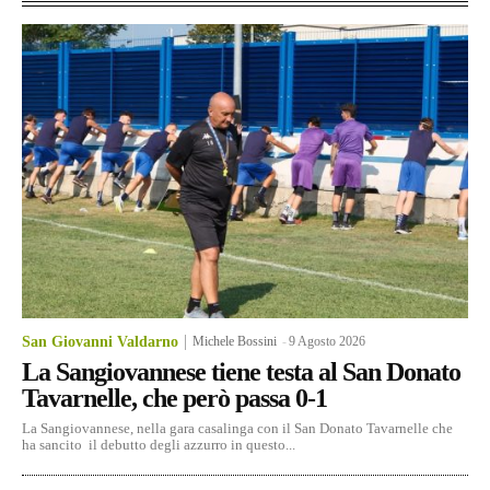
San Giovanni Valdarno
Michele Bossini
-
9 Agosto 2026
La Sangiovannese tiene testa al San Donato
Tavarnelle, che però passa 0-1
La Sangiovannese, nella gara casalinga con il San Donato Tavarnelle che
ha sancito il debutto degli azzurro in questo...