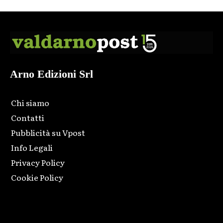
Arno Edizioni Srl
Chi siamo
Contatti
Pubblicità su Vpost
Info Legali
Privacy Policy
Cookie Policy
Html code here! Replace this with any non empty raw html
code and that's it.