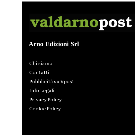
Arno Edizioni Srl
Chi siamo
Contatti
Pubblicità su Vpost
Info Legali
Privacy Policy
Cookie Policy
Html code here! Replace this with any non empty raw
html code and that's it.