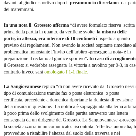
davanti al giudice sportivo dopo il
preannuncio di reclamo
da part
dei maremmani.
In una nota il Grosseto afferma
“di avere formulato riserva scritta
prima della partita in quanto, da verifiche svolte,
la misura delle
porte, in altezza, era inferiore di 10 centimetri
rispetto a quanto
previsto dai regolamenti. Non avendo la società ospitante rimediato al
problematica nonostante l’invito dell’arbitro -prosegue la nota- è in
preparazione il reclamo al giudice sportivo”
. In caso di accogliment
il Grosseto si vedrebbe assegnata la vittoria a tavolino per 0-3, in cas
contrario invece sarà
omologato l’1-1 finale.
La Sangiovannese
replica “di non avere ricevuto dal Grosseto ness
tipo di comunicazione tramite fax o posta elettronica o posta
certificata, precedente a domenica riportante la richiesta di revisione
della misura in questione. La notifica è sopraggiunta alla terna arbitra
ù poco prima dello svolgimento della partita attraverso una lettera
consegnata da un dirigente del Grosseto. La Sangiovannese -proseg
la società azzurra in un comunicato- riscontrata l’effettiva anomalia, 
provveduto a ristabilire l’altezza dal suolo della traversa e nel