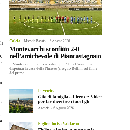
e
Calcio
Michele Bossini
-
6 Agosto 2026
la
Montevarchi sconfitto 2-0
nell’amichevole di Piancastagnaio
o,
o
Il Montevarchi è stato sconfitto per 2-0 nell'amichevole
disputata in casa della Pianese (a segno Bellini sul finire
del primo...
un
In vetrina
Gita di famiglia a Firenze: 5 idee
per far divertire i tuoi figli
le
Agenzia
-
6 Agosto 2026
ue
ha
Figline Incisa Valdarno
Figline e Incisa: approvate le