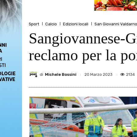
Sport
Calcio
Edizioni locali
San Giovanni Valdarn
Sangiovannese-Gr
reclamo per la po
di
Michele Bossini
2134
20 Marzo 2023