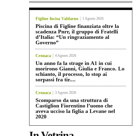
Figline Incisa Valdarno
1 Agosto 2026
Piscina di Figline finanziata oltre la
scadenza Pnrr, il gruppo di Fratelli
d’Italia: “Un ringraziamento al
Governo”
Cronaca
4 Agosto 2026
Un anno fa la strage in A1 in cui
morirono Gianni, Giulia e Franco. Lo
schianto, il processo, lo stop ai
sorpassi fra tir....
Cronaca
3 Agosto 2026
Scomparso da una struttura di
Castiglion Fiorentino l’uomo che
aveva ucciso la figlia a Levane nel
2020
In Vetrina