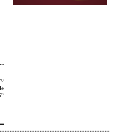
vo
le
i”