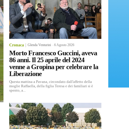
Cronaca
Glenda Venturini
-
6 Agosto 2026
Morto Francesco Guccini, aveva
86 anni. Il 25 aprile del 2024
venne a Gropina per celebrare la
Liberazione
Questa mattina a Pavana, circondato dall'affetto della
moglie Raffaella, della figlia Teresa e dei familiari si è
spento, a...