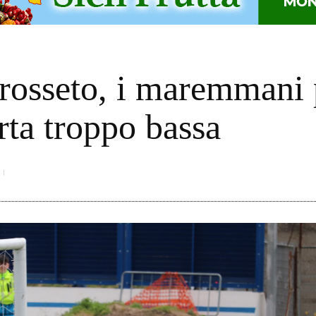
o
osseto, i maremmani p
rta troppo bassa