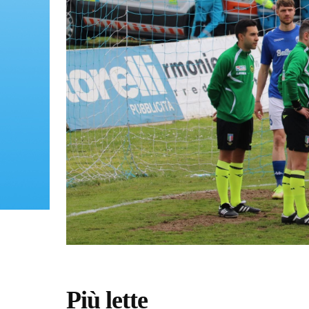
Più lette