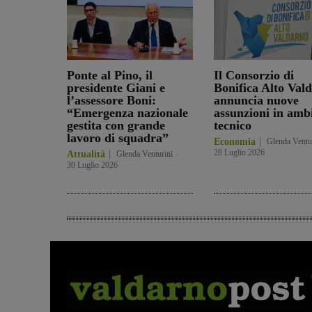
Ponte al Pino, il
Il Consorzio di
presidente Giani e
Bonifica Alto Val
l’assessore Boni:
annuncia nuove
“Emergenza nazionale
assunzioni in amb
gestita con grande
tecnico
lavoro di squadra”
Economia
Glenda Ventu
28 Luglio 2026
Attualità
Glenda Venturini
-
30 Luglio 2026