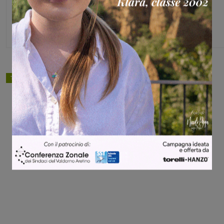
Capo redattore
TAGS
attualità
Share