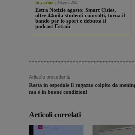
In vetrina
3 Agosto 2026
Estra Notizie agosto: Smart Cities,
oltre 44mila studenti coinvolti, torna il
bando per lo sport e debutta il
podcast Estrair
Articolo precedente
Resta in ospedale il ragazzo colpito da mening
ma è in buone condizioni
Articoli correlati