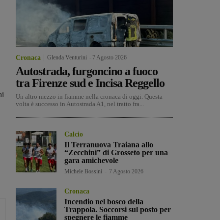
Cronaca
Glenda Venturini
-
7 Agosto 2026
Autostrada, furgoncino a fuoco
tra Firenze sud e Incisa Reggello
ai
Un altro mezzo in fiamme nella cronaca di oggi. Questa
volta è successo in Autostrada A1, nel tratto fra...
Calcio
Il Terranuova Traiana allo
“Zecchini” di Grosseto per una
gara amichevole
Michele Bossini
-
7 Agosto 2026
Cronaca
Incendio nel bosco della
Trappola. Soccorsi sul posto per
spegnere le fiamme