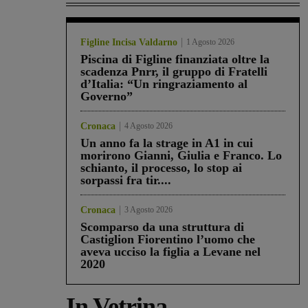
Figline Incisa Valdarno
1 Agosto 2026
Piscina di Figline finanziata oltre la
scadenza Pnrr, il gruppo di Fratelli
d’Italia: “Un ringraziamento al
Governo”
Cronaca
4 Agosto 2026
Un anno fa la strage in A1 in cui
morirono Gianni, Giulia e Franco. Lo
schianto, il processo, lo stop ai
sorpassi fra tir....
Cronaca
3 Agosto 2026
Scomparso da una struttura di
Castiglion Fiorentino l’uomo che
aveva ucciso la figlia a Levane nel
2020
In Vetrina