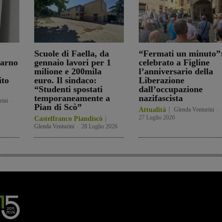
Scuole di Faella, da
“Fermati un minuto”
darno
gennaio lavori per 1
celebrato a Figline
milione e 200mila
l’anniversario della
ito
euro. Il sindaco:
Liberazione
“Studenti spostati
dall’occupazione
temporaneamente a
nazifascista
rini
-
Pian di Scò”
Attualità
Glenda Venturini
-
27 Luglio 2026
Castelfranco Piandiscò
Glenda Venturini
-
28 Luglio 2026