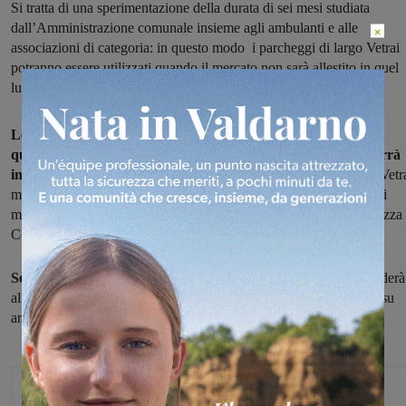
Si tratta di una sperimentazione della durata di sei mesi studiata
dall’Amministrazione comunale insieme agli ambulanti e alle
×
associazioni di categoria: in questo modo i parcheggi di largo Vetrai
potranno essere utilizzati quando il mercato non sarà allestito in quel
luogo.
Le modifiche entreranno in vigore dalla prossima settimana:
quindi, dal 3 aprile, il martedì e il venerdì l’allestimento rimarrà
invariato
e i banchi saranno collocati nei consueti spazi di largo Vetr
mentre il lunedì e il mercoledì gli ambulanti si posteranno di pochi
metri, sul lato opposto di piazza della Libertà, precisamente in piazza
Cesare Battisti.
Se, al termine dei sei mesi, i riscontri saranno positivi
si procederà
alla redazione e formalizzazione del nuovo piano del commercio su
area pubblica da sottoporre al Consiglio comunale.
Glenda Venturini