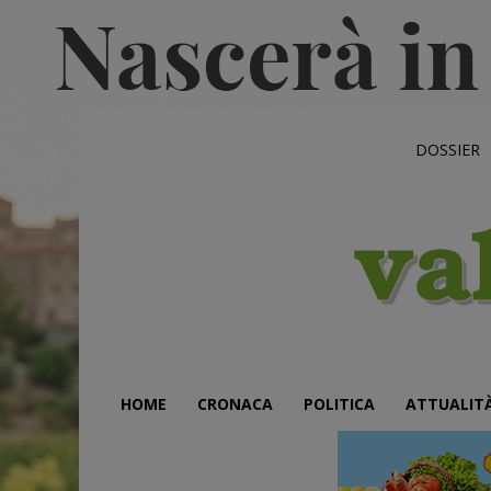
DOSSIER
HOME
CRONACA
POLITICA
ATTUALIT