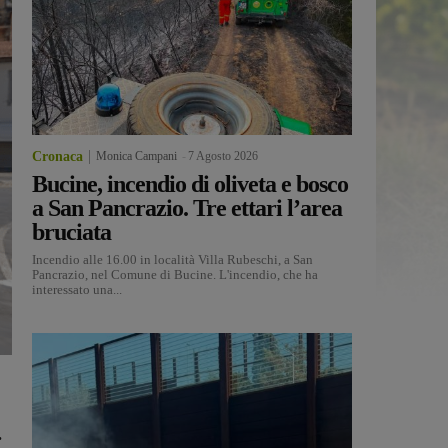
Cronaca
Monica Campani
-
7 Agosto 2026
Bucine, incendio di oliveta e bosco
a San Pancrazio. Tre ettari l’area
bruciata
Incendio alle 16.00 in località Villa Rubeschi, a San
Pancrazio, nel Comune di Bucine. L'incendio, che ha
interessato una...
.