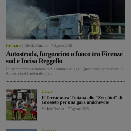
Cronaca
Glenda Venturini
-
7 Agosto 2026
Autostrada, furgoncino a fuoco tra Firenze
sud e Incisa Reggello
Un altro mezzo in fiamme nella cronaca di oggi. Questa volta è successo in
Autostrada A1, nel tratto fra...
Calcio
Il Terranuova Traiana allo “Zecchini” di
Grosseto per una gara amichevole
Michele Bossini
-
7 Agosto 2026