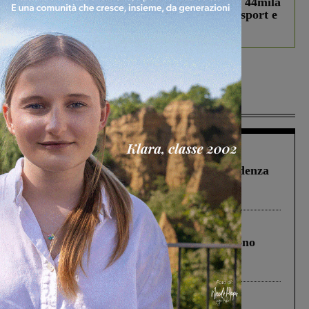
Estra Notizie agosto: Smart Cities, oltre 44mila
studenti coinvolti, torna il bando per lo sport e
debutta il podcast Estrair
Più lette
Figline Incisa Valdarno
1 Agosto 2026
Piscina di Figline finanziata oltre la scadenza
Pnrr, il gruppo di Fratelli d’Italia: “Un
ringraziamento al Governo”
Cronaca
4 Agosto 2026
Un anno fa la strage in A1 in cui morirono
Gianni, Giulia e Franco. Lo schianto, il
processo, lo stop ai sorpassi fra tir....
Cronaca
3 Agosto 2026