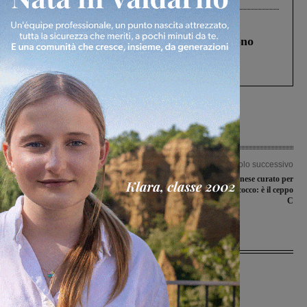
Cronaca
4 Agosto 2026
Un anno fa la strage in A1 in cui morirono
Gianni, Giulia e Franco. Lo schianto, il
processo, lo stop ai sorpassi fra tir....
Articolo precedente
Articolo successivo
Nessuna offerta per Sammezzano, che
Cinquantenne valdarnese curato per
resta senza un proprietario.
una sepsi da meningococco: è il ceppo
Incertezza per il futuro
C
Ultime Notizie