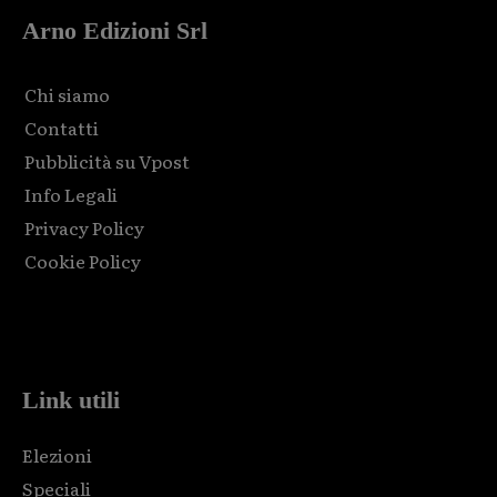
Arno Edizioni Srl
Chi siamo
Contatti
Pubblicità su Vpost
Info Legali
Privacy Policy
Cookie Policy
Html code here! Replace this with any non empty raw html
code and that's it.
Link utili
Elezioni
Speciali