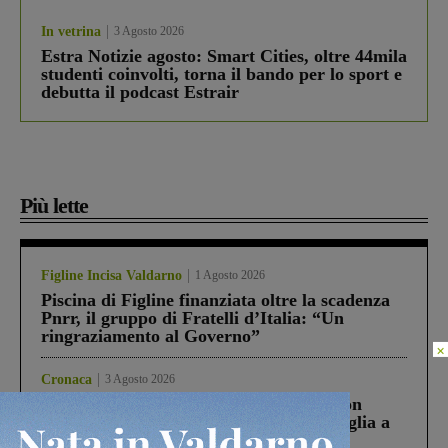
In vetrina
3 Agosto 2026
Estra Notizie agosto: Smart Cities, oltre 44mila
studenti coinvolti, torna il bando per lo sport e
debutta il podcast Estrair
Più lette
Figline Incisa Valdarno
1 Agosto 2026
Piscina di Figline finanziata oltre la scadenza
Pnrr, il gruppo di Fratelli d’Italia: “Un
ringraziamento al Governo”
×
Cronaca
3 Agosto 2026
Scomparso da una struttura di Castiglion
Fiorentino l’uomo che aveva ucciso la figlia a
Levane nel 2020