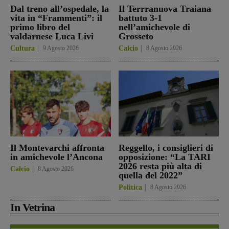
Dal treno all’ospedale, la
Il Terrranuova Traiana
vita in “Frammenti”: il
battuto 3-1
primo libro del
nell’amichevole di
valdarnese Luca Livi
Grosseto
Cultura
9 Agosto 2026
Calcio
8 Agosto 2026
Il Montevarchi affronta
Reggello, i consiglieri di
in amichevole l’Ancona
opposizione: “La TARI
2026 resta più alta di
Calcio
8 Agosto 2026
quella del 2022”
Politica
8 Agosto 2026
In Vetrina