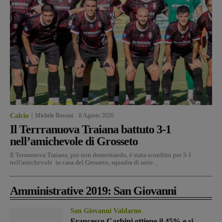
Calcio
Michele Bossini
-
8 Agosto 2026
Il Terrranuova Traiana battuto 3-1
nell’amichevole di Grosseto
Il Terranuova Traiana, pur non demeritando, è stata sconfitto per 3-1
nell'amichevole in casa del Grosseto, squadra di serie...
Amministrative 2019: San Giovanni
San Giovanni Valdarno
Francesco Carbini ottiene il 45% e si