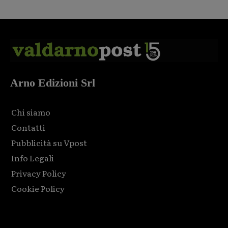
Arno Edizioni Srl
Chi siamo
Contatti
Pubblicità su Vpost
Info Legali
Privacy Policy
Cookie Policy
Html code here! Replace this with any non empty raw html
code and that's it.