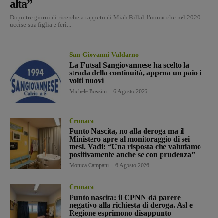
alta”
Dopo tre giorni di ricerche a tappeto di Miah Billal, l'uomo che nel 2020
uccise sua figlia e ferì...
San Giovanni Valdarno
La Futsal Sangiovannese ha scelto la
strada della continuità, appena un paio i
volti nuovi
Michele Bossini
-
6 Agosto 2026
Cronaca
Punto Nascita, no alla deroga ma il
Ministero apre al monitoraggio di sei
mesi. Vadi: “Una risposta che valutiamo
positivamente anche se con prudenza”
Monica Campani
-
6 Agosto 2026
Cronaca
Punto nascita: il CPNN dà parere
negativo alla richiesta di deroga. Asl e
Regione esprimono disappunto