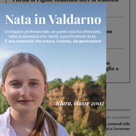
Pnrr, il gruppo di Fratelli d’Italia: “Un
ringraziamento al Governo”
Cronaca
4 Agosto 2026
Un anno fa la strage in A1 in cui morirono
Gianni, Giulia e Franco. Lo schianto, il
processo, lo stop ai sorpassi fra tir....
Cronaca
3 Agosto 2026
Scomparso da una struttura di Castiglion
Fiorentino l’uomo che aveva ucciso la figlia a
Levane nel 2020
Articolo precedente
Articolo successivo
Due valdarnesi nella rappresentativa
Gli juniores nazionali della
regionale che sfiderà gli juniores dello
Sangiovannese battuti a Gavorrano
Scandicci