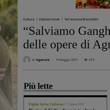
Cultura
Edizioni locali
Terranuova Bracciolini
“Salviamo Gangher
delle opere di Ag
di
Agenzia
693
11 Maggio 2017
Più lette
Figline Incisa Valdarno
1 Agosto 2026