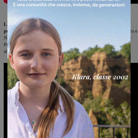
Le opere del restauro fanno parte di un gruppo in terracotta
policroma
composto dalla Vergine con il Bambino tra i santi Pietro e
Nicola. Il progetto è iniziato dopo la donazione dell’Opificio delle
Pietre Dure di Firenze di 10mila euro ed è proseguito grazie
all’intervento del comune.