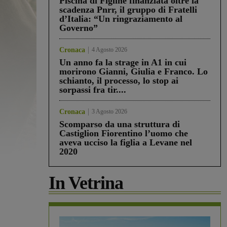
Piscina di Figline finanziata oltre la
scadenza Pnrr, il gruppo di Fratelli
d’Italia: “Un ringraziamento al
Governo”
Cronaca
4 Agosto 2026
Un anno fa la strage in A1 in cui
morirono Gianni, Giulia e Franco. Lo
schianto, il processo, lo stop ai
sorpassi fra tir....
Cronaca
3 Agosto 2026
Scomparso da una struttura di
Castiglion Fiorentino l’uomo che
aveva ucciso la figlia a Levane nel
2020
In Vetrina