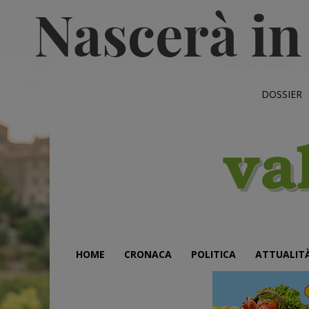
DOSSIER
HOME
CRONACA
POLITICA
ATTUALIT