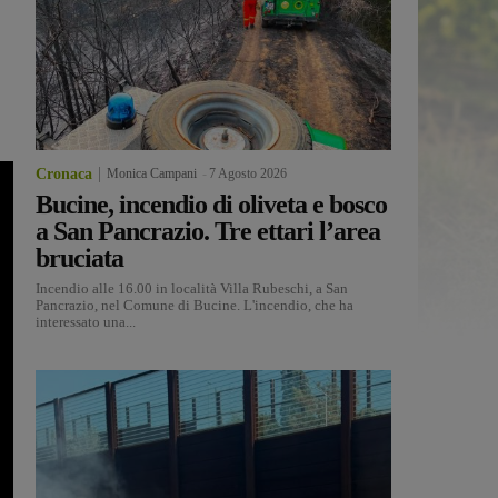
Cronaca
Monica Campani
-
7 Agosto 2026
Bucine, incendio di oliveta e bosco
a San Pancrazio. Tre ettari l’area
bruciata
Incendio alle 16.00 in località Villa Rubeschi, a San
Pancrazio, nel Comune di Bucine. L'incendio, che ha
interessato una...