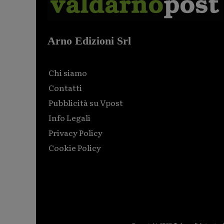
Arno Edizioni Srl
Chi siamo
Contatti
Pubblicità su Vpost
Info Legali
Privacy Policy
Cookie Policy
Html code here! Replace this with any non empty raw
html code and that's it.