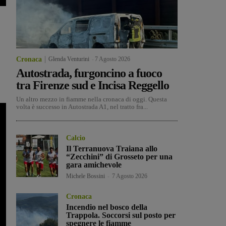
Cronaca
Glenda Venturini
-
7 Agosto 2026
Autostrada, furgoncino a fuoco
tra Firenze sud e Incisa Reggello
Un altro mezzo in fiamme nella cronaca di oggi. Questa
volta è successo in Autostrada A1, nel tratto fra...
Calcio
Il Terranuova Traiana allo
“Zecchini” di Grosseto per una
gara amichevole
Michele Bossini
-
7 Agosto 2026
Cronaca
Incendio nel bosco della
Trappola. Soccorsi sul posto per
spegnere le fiamme