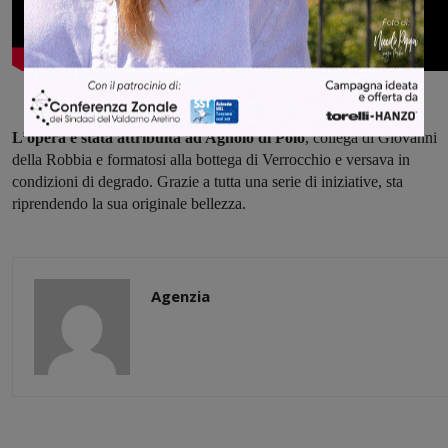
L’opera è stata attribuita ad Agnolo di Polo
, collega di Giovanni
della Robbia e formatosi alla bottega di Verrocchio e versava in
condizioni di degrado. Grazie a tutta una serie di iniziative, sta
riprendendo la sua originale bellezza.
Agenzia