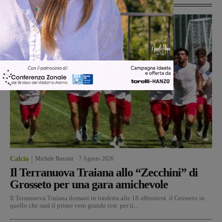
Calcio
Michele Bossini
-
7 Agosto 2026
Il Terranuova Traiana allo “Zecchini” di
Grosseto per una gara amichevole
Il Terranuova Traiana domani in trasferta alle 18 affronterà il Grosseto in
quello che sarà il primo vero grande test per ii...