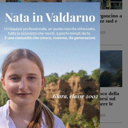
Bucine, incendio di
Autostrada, furgoncino a
oliveta e bosco a San
fuoco tra Firenze sud e
Pancrazio. Tre ettari
Incisa Reggello
l’area bruciata
Cronaca
7 Agosto 2026
Cronaca
7 Agosto 2026
Il Terranuova Traiana
Incendio nel bosco della
allo “Zecchini” di
Trappola. Soccorsi sul
Grosseto per una gara
posto per spegnere le
amichevole
fiamme
Calcio
7 Agosto 2026
Cronaca
7 Agosto 2026
Ultime Calcio