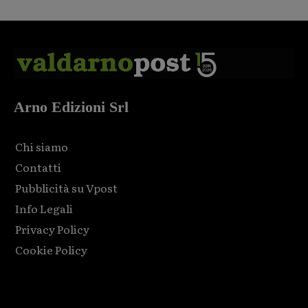
Arno Edizioni Srl
Chi siamo
Contatti
Pubblicità su Vpost
Info Legali
Privacy Policy
Cookie Policy
Html code here! Replace this with any non empty raw html
code and that's it.