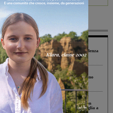
Più lette
Figline Incisa Valdarno
1 Agosto 2026
Piscina di Figline finanziata oltre la scadenza
Pnrr, il gruppo di Fratelli d’Italia: “Un
ringraziamento al Governo”
Cronaca
4 Agosto 2026
Un anno fa la strage in A1 in cui morirono
Gianni, Giulia e Franco. Lo schianto, il
processo, lo stop ai sorpassi fra tir....
Cronaca
3 Agosto 2026
Scomparso da una struttura di Castiglion
Fiorentino l’uomo che aveva ucciso la figlia a
Levane nel 2020