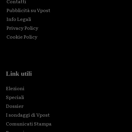
Contatti
Pubblicità su Vpost
Info Legali
Privacy Policy
Cookie Policy
Html code here! Replace this with any non empty raw html
code and that's it.
Link utili
Elezioni
Speciali
Dossier
I sondaggi di Vpost
Comunicati Stampa