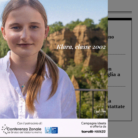
Più lette
Cronaca
4 Agosto 2026
Un anno fa la strage in A1 in cui morirono
Gianni, Giulia e Franco. Lo schianto, il
processo, lo stop ai sorpassi fra tir....
Cronaca
3 Agosto 2026
Scomparso da una struttura di Castiglion
Fiorentino l’uomo che aveva ucciso la figlia a
Levane nel 2020
Cronaca
5 Agosto 2026
Continuano le ricerche di Miah Billal. La
Prefettura: “In caso di avvistamento contattate
il 112”