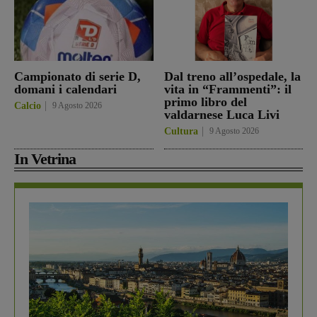
Campionato di serie D,
Dal treno all’ospedale, la
domani i calendari
vita in “Frammenti”: il
primo libro del
Calcio
9 Agosto 2026
valdarnese Luca Livi
Cultura
9 Agosto 2026
In Vetrina