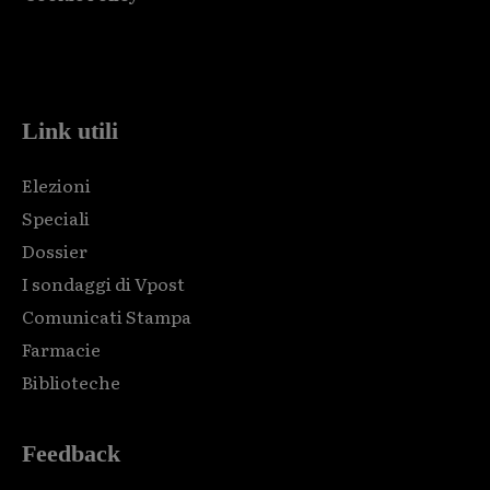
Html code here! Replace this with any non empty raw html
code and that's it.
Link utili
Elezioni
Speciali
Dossier
I sondaggi di Vpost
Comunicati Stampa
Farmacie
Biblioteche
Feedback