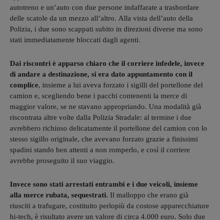
autotreno e un’auto con due persone indaffarate a trasbordare
delle scatole da un mezzo all’altro. Alla vista dell’auto della
Polizia, i due sono scappati subito in direzioni diverse ma sono
stati immediatamente bloccati dagli agenti.
Dai riscontri è apparso chiaro che il corriere infedele, invece
di andare a destinazione, si era dato appuntamento con il
complice
, insieme a lui aveva forzato i sigilli del portellone del
camion e, scegliendo bene i pacchi contenenti la merce di
maggior valore, se ne stavano appropriando. Una modalità già
riscontrata altre volte dalla Polizia Stradale: al termine i due
avrebbero richiuso delicatamente il portellone del camion con lo
stesso sigillo originale, che avevano forzato grazie a finissimi
spadini stando ben attenti a non romperlo, e così il corriere
avrebbe proseguito il suo viaggio.
Invece sono stati arrestati entrambi e i due veicoli, insieme
alla merce rubata, sequestrati.
Il malloppo che erano già
riusciti a trafugare, costituito perlopiù da costose apparecchiature
hi-tech, è risultato avere un valore di circa 4.000 euro. Solo due