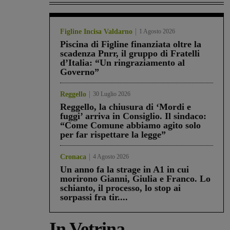
Figline Incisa Valdarno
1 Agosto 2026
Piscina di Figline finanziata oltre la
scadenza Pnrr, il gruppo di Fratelli
d’Italia: “Un ringraziamento al
Governo”
Reggello
30 Luglio 2026
Reggello, la chiusura di ‘Mordi e
fuggi’ arriva in Consiglio. Il sindaco:
“Come Comune abbiamo agito solo
per far rispettare la legge”
Cronaca
4 Agosto 2026
Un anno fa la strage in A1 in cui
morirono Gianni, Giulia e Franco. Lo
schianto, il processo, lo stop ai
sorpassi fra tir....
In Vetrina