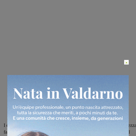
×
I carabinieri di Montevarchi hanno denunciato per furto con destrezza
false dichiarazioni sulla sua identità e per le disposizioni relative al