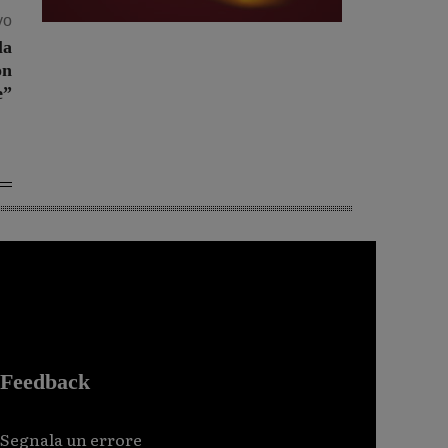
vo
la
on
e”
Feedback
Segnala un errore