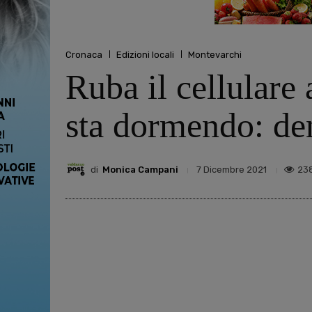
Cronaca
Edizioni locali
Montevarchi
Ruba il cellulare
sta dormendo: den
di
Monica Campani
23
7 Dicembre 2021