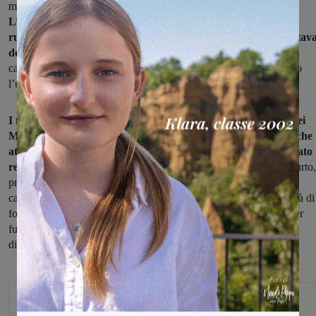
mancato possesso di documenti d’identità un cittadino straniero.
L’uomo, all’interno dell’autobus di linea Firenze-Arezzo, ha
rubato un cellulare IPhone 12pro ad un passeggero mentre stav
dormendo
. A richiedere alla Centrale operativa l’intervento dei
carabinieri, nella notte del 4 dicembre, è stato l’autista che ha visto
l’uomo rovistare in una borsa.
I militari hanno atteso l’arrivo del pullman all’autostazione dei
Montevarchi e hanno subito chiarito la dinamica dei fatti, anche
attraverso le testimonianze di altri viaggiatori. Il cellulare è stato
recuperato e restituito al legittimo proprietario.
L’autore del furto,
privo di documenti e di permesso di soggiorno, ha dichiarato ai
carabinieri generalità che sono risultate false nel corso delle attività di
foto segnalamento. Il cittadino straniero è stato così denunciato per
furto con destrezza, false dichiarazioni sulla sua identità e per le
disposizioni relative al mancato possesso di documenti d’identità.
Monica Campani