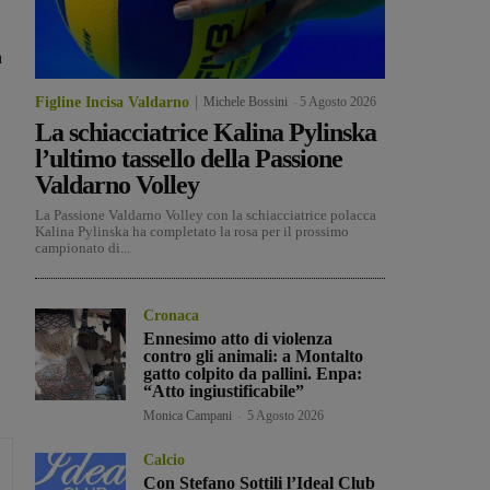
a
Figline Incisa Valdarno
Michele Bossini
-
5 Agosto 2026
La schiacciatrice Kalina Pylinska
l’ultimo tassello della Passione
Valdarno Volley
La Passione Valdarno Volley con la schiacciatrice polacca
Kalina Pylinska ha completato la rosa per il prossimo
campionato di...
Cronaca
Ennesimo atto di violenza
contro gli animali: a Montalto
gatto colpito da pallini. Enpa:
“Atto ingiustificabile”
Monica Campani
-
5 Agosto 2026
Calcio
Con Stefano Sottili l’Ideal Club