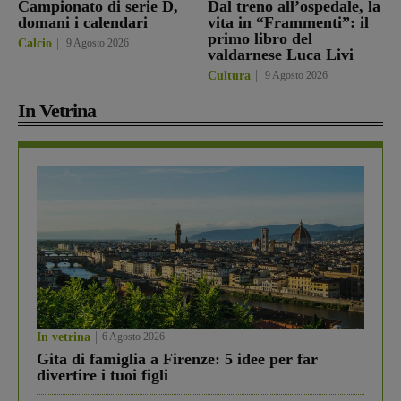
Campionato di serie D,
Dal treno all’ospedale, la
domani i calendari
vita in “Frammenti”: il
primo libro del
Calcio
9 Agosto 2026
valdarnese Luca Livi
Cultura
9 Agosto 2026
In Vetrina
In vetrina
6 Agosto 2026
Gita di famiglia a Firenze: 5 idee per far
divertire i tuoi figli