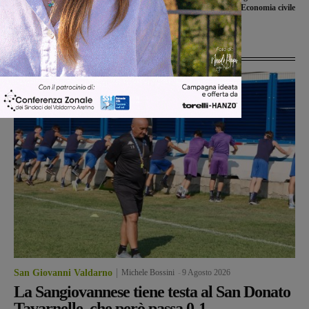
mitigare i cattivi odori
dell’Economia civile
Ultime Notizie
San Giovanni Valdarno
Michele Bossini
-
9 Agosto 2026
La Sangiovannese tiene testa al San Donato
Tavarnelle, che però passa 0-1