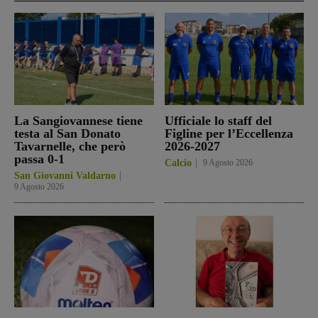
La Sangiovannese tiene
Ufficiale lo staff del
testa al San Donato
Figline per l’Eccellenza
Tavarnelle, che però
2026-2027
passa 0-1
Calcio
9 Agosto 2026
San Giovanni Valdarno
9 Agosto 2026