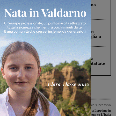
Un anno fa la strage in A1 in cui morirono
Gianni, Giulia e Franco. Lo schianto, il
processo, lo stop ai sorpassi fra tir....
Cronaca
3 Agosto 2026
Scomparso da una struttura di Castiglion
Fiorentino l’uomo che aveva ucciso la figlia a
Levane nel 2020
Cronaca
5 Agosto 2026
Continuano le ricerche di Miah Billal. La
Prefettura: “In caso di avvistamento contattate
il 112”
Articolo precedente
Articolo successivo
Il Comune insieme ad Arpat e alla
Il ministro del lavoro a Loppiano in
forestale interviene per tentare di
occasione del convegno su L’Italia