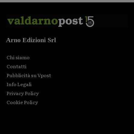
Arno Edizioni Srl
Chi siamo
Contatti
Pubblicità su Vpost
Info Legali
Privacy Policy
Cookie Policy
Html code here! Replace this with any non empty raw html
code and that's it.