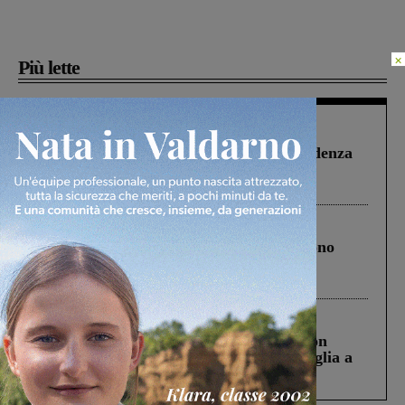
×
Più lette
Figline Incisa Valdarno
1 Agosto 2026
Piscina di Figline finanziata oltre la scadenza
Pnrr, il gruppo di Fratelli d’Italia: “Un
ringraziamento al Governo”
Cronaca
4 Agosto 2026
Un anno fa la strage in A1 in cui morirono
Gianni, Giulia e Franco. Lo schianto, il
processo, lo stop ai sorpassi fra tir....
Cronaca
3 Agosto 2026
Scomparso da una struttura di Castiglion
Fiorentino l’uomo che aveva ucciso la figlia a
Levane nel 2020