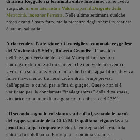
di Incisa Reggello sia terminata entro fine anno
, come aveva
auspicato
in una intervista a Valdarnopost il Dirigente della
Metrocittà, ingegner Ferrante.
Nelle ultime settimane qualche
passo avanti è stato fatto, ma la presenza degli operai in cantiere
è ancora saltuaria.
A riaccendere l'attenzione è il consigliere comunale reggellese
del Movimento 5 Stelle, Roberto Grandis:
"L’auspicio
dell’ingegner Ferrante della Città Metropolitana sembra
naufragare di fronte ad un cantiere che non vede interventi o
lavori, ma solo code. Ricordiamo che la ditta appaltatrice doveva
finire i lavori entro tre mesi, cioè entro i tempi previsti
dall’appalto, e quindi per la fine di giugno. Questo non si è
verificato per la conclamata “inadeguatezza” della ditta stessa,
vincitrice comunque di una gara con un ribasso del 23%".
"Il secondo sogno in cui siamo stati cullati, secondo le parole
del rappresentante della Città Metropolitana, riguardava la
prossima tappa temporale
e cioè la consegna della rotatoria
entro la fine dell’anno. Purtroppo – continua Grandis –