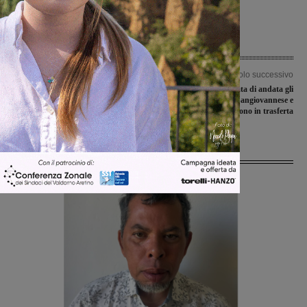
Articolo precedente
Articolo successivo
Celebrazione in memoria del Generale
Nell’ultima giornata di andata gli
Coralli, decorato al Valor Militare
juniores nazionali di Sangiovannese e
Montevarchi vincono in trasferta
Ultime Notizie