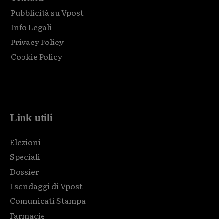
Pubblicità su Vpost
Info Legali
Privacy Policy
Cookie Policy
Html code here! Replace this with any non empty raw html
code and that's it.
Link utili
Elezioni
Speciali
Dossier
I sondaggi di Vpost
Comunicati Stampa
Farmacie