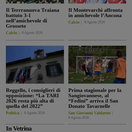
Il Terrranuova Traiana
Il Montevarchi affronta
battuto 3-1
in amichevole l’Ancona
nell’amichevole di
Calcio
8 Agosto 2026
Grosseto
Calcio
8 Agosto 2026
Reggello, i consiglieri di
Prima stagionale per la
opposizione: “La TARI
Sangiovannese, al
2026 resta più alta di
“Fedini” arriva il San
quella del 2022”
Donato Tavarnelle
Politica
8 Agosto 2026
San Giovanni Valdarno
8 Agosto 2026
In Vetrina