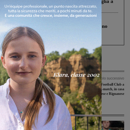
Fiorentino l’uomo che aveva ucciso la figlia a
Levane nel 2020
Cronaca
4 Agosto 2026
Un anno fa la strage in A1 in cui morirono
Gianni, Giulia e Franco. Lo schianto, il
processo, lo stop ai sorpassi fra tir....
Articolo precedente
Articolo successivo
Settima giornata con due gare in casa
Il Valdarno Football Club a
e una in trasferta nel torneo di
Poggibonsi per il big-match, in casa
Promozione
Bucinese e Rignanese
Ultime Notizie