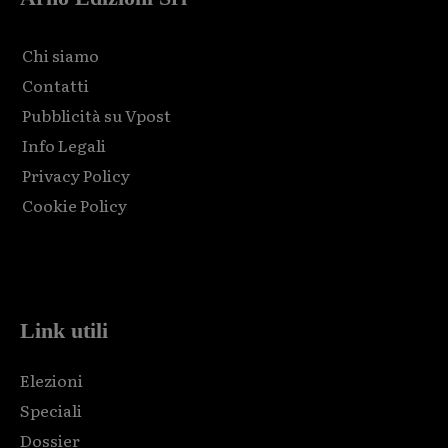
Chi siamo
Contatti
Pubblicità su Vpost
Info Legali
Privacy Policy
Cookie Policy
Html code here! Replace this with any non empty raw html
code and that's it.
Link utili
Elezioni
Speciali
Dossier