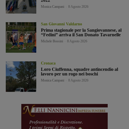
2022”
Monica Campani
-
8 Agosto 2026
San Giovanni Valdarno
Prima stagionale per la Sangiovannese, al
“Fedini” arriva il San Donato Tavarnelle
Michele Bossini
-
8 Agosto 2026
Cronaca
Loro Ciuffenna, squadre antincendio al
lavoro per un rogo nei boschi
Monica Campani
-
8 Agosto 2026