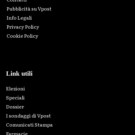
Pubblicità su Vpost
Info Legali
Privacy Policy
Cookie Policy
Html code here! Replace this with any non empty raw html
code and that's it.
Link utili
Elezioni
Speciali
Dossier
I sondaggi di Vpost
Comunicati Stampa
Farmacie