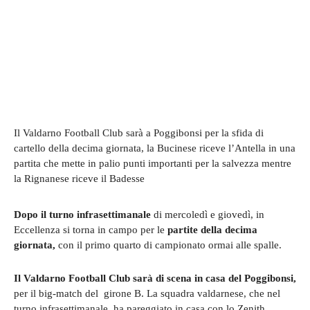
Il Valdarno Football Club sarà a Poggibonsi per la sfida di
cartello della decima giornata, la Bucinese riceve l’Antella in una
partita che mette in palio punti importanti per la salvezza mentre
la Rignanese riceve il Badesse
Dopo il turno infrasettimanale
di mercoledì e giovedì, in
Eccellenza si torna in campo per le
partite della decima
giornata,
con il primo quarto di campionato ormai alle spalle.
Il Valdarno Football Club
sarà di scena in casa del Poggibonsi,
per il big-match del girone B. La squadra valdarnese, che nel
turno infrasettimanale ha pareggiato in casa con lo Zenith