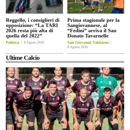
Reggello, i consiglieri di
Prima stagionale per la
opposizione: “La TARI
Sangiovannese, al
2026 resta più alta di
“Fedini” arriva il San
quella del 2022”
Donato Tavarnelle
Politica
8 Agosto 2026
San Giovanni Valdarno
8 Agosto 2026
Ultime Calcio