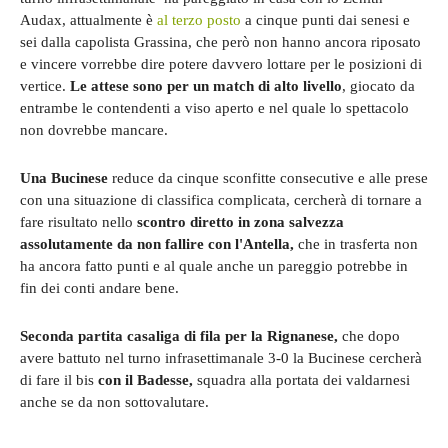
Audax, attualmente è
al terzo posto
a cinque punti dai senesi e
sei dalla capolista Grassina, che però non hanno ancora riposato
e vincere vorrebbe dire potere davvero lottare per le posizioni di
vertice.
Le attese sono per un match di alto livello
, giocato da
entrambe le contendenti a viso aperto e nel quale lo spettacolo
non dovrebbe mancare.
Una Bucinese
reduce da cinque sconfitte consecutive e alle prese
con una situazione di classifica complicata, cercherà di tornare a
fare risultato nello
scontro diretto in zona salvezza
assolutamente da non fallire con l'Antella,
che in trasferta non
ha ancora fatto punti e al quale anche un pareggio potrebbe in
fin dei conti andare bene.
Seconda partita casaliga di fila per la Rignanese,
che dopo
avere battuto nel turno infrasettimanale 3-0 la Bucinese cercherà
di fare il bis
con il Badesse,
squadra alla portata dei valdarnesi
anche se da non sottovalutare.