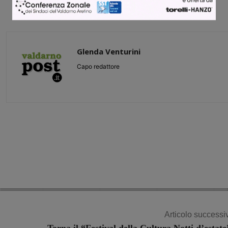
Glenda Venturini
Capo redattore
Share
Articolo successi