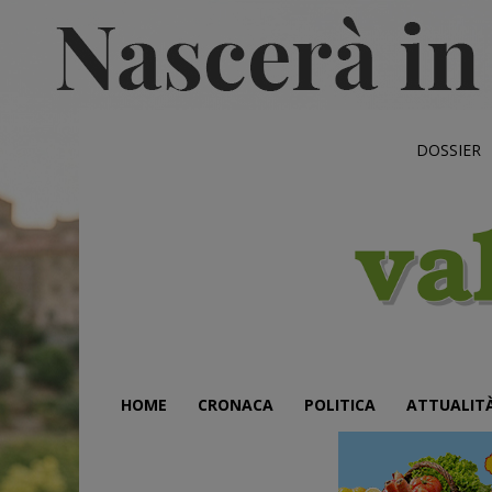
DOSSIER
HOME
CRONACA
POLITICA
ATTUALIT