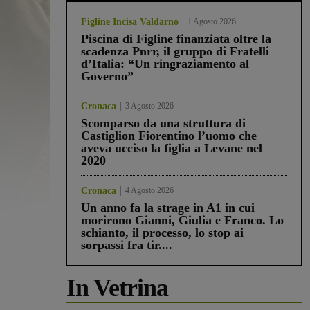
Figline Incisa Valdarno
1 Agosto 2026
Piscina di Figline finanziata oltre la
scadenza Pnrr, il gruppo di Fratelli
d’Italia: “Un ringraziamento al
Governo”
Cronaca
3 Agosto 2026
Scomparso da una struttura di
Castiglion Fiorentino l’uomo che
aveva ucciso la figlia a Levane nel
2020
Cronaca
4 Agosto 2026
Un anno fa la strage in A1 in cui
morirono Gianni, Giulia e Franco. Lo
schianto, il processo, lo stop ai
sorpassi fra tir....
In Vetrina