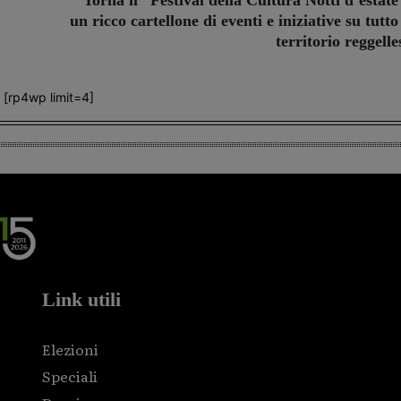
Torna il “Festival della Cultura Notti d’estate
un ricco cartellone di eventi e iniziative su tutto 
territorio reggelle
[rp4wp limit=4]
Link utili
Elezioni
Speciali