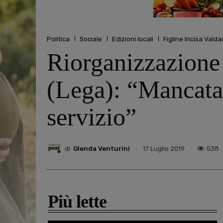
Politica
Sociale
Edizioni locali
Figline Incisa Valda
Riorganizzazione
(Lega): “Mancata
servizio”
di
Glenda Venturini
538
17 Luglio 2019
Più lette