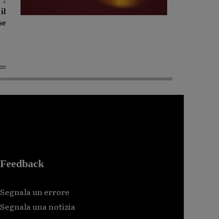
”:
il
se
Feedback
Segnala un errore
Segnala una notizia