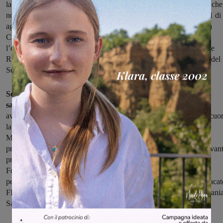
la cui causa non può che essere imputata alla Regione e alla ASL che
non hanno saputo o voluto programmare. Non solo: a partire dal 1 di
agosto il PET, Punto di Emergenza Territoriale di Incisa, presso la
Croce Rossa, non avrà più la presenza del Medico. Quindi per
l’emergenza territoriale dei Comuni di Figline e Incisa, Reggello e
Rignano opererà un solo medico a mezzo con il Pronto Soccorso del
Serristori".
Secondo l'esponente leghista, "tutto questo mette a rischio la
salute dei cittadini ed in particolar modo delle emergenze;
e
avviene nel silenzio assordante di coloro che dovrebbero avere a cuo
la sicurezza e la salute dei propri cittadini, a partire dalla Sindaca
Mugnai. Malgrado i medici si fossero opposti a questa
programmazione dissennata – conclude Ciari – la ASL è andata avant
probabilmente nella certezza del silenzio della politica locale.
Fortunatamente i Medici stanno contrastando questa disastrosa e
pericolosa programmazione: in particolar modo i Medici del Sindacat
FISMU hanno proclamato lo sciopero e scritto all’Assessore Stefani
Saccardi".