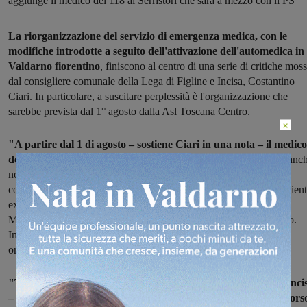
aggiunge il medico del 118 al Serristori che sarà a mezzo con il PS”
La riorganizzazione del servizio di emergenza medica, con le
modifiche introdotte a seguito dell'attivazione dell'automedica in
Valdarno fiorentino
, finiscono al centro di una serie di critiche mos
dal consigliere comunale della Lega di Figline e Incisa, Costantino
Ciari. In particolare, a suscitare perplessità è l'organizzazione che
sarebbe prevista dal 1° agosto dalla Asl Toscana Centro.
×
"A partire dal 1 di agosto – sostiene Ciari in una nota – il medico
del 118
che staziona presso l’Ospedale Serristori sarà impegnato anc
nelle visite dei pazienti che accedono al Pronto Soccorso. Questo
comporterà un aumento delle tempistiche per gli interventi sui pazient
extraospedalieri, oppure la impossibilità di passaggio di consegne.
Metodo peraltro già sperimentato ad Empoli alcuni anni fa e fallito.
Insomma quello proposto dalla ASL Centro è un modello
organizzativo precario, rischioso, per pazienti e medici".
"Tutto questo – afferma il consigliere della Lega di Figline e Inci
– avviene per sopperire alla carenza di medici di Pronto Soccors