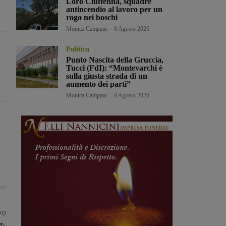
Loro Ciuffenna, squadre
antincendio al lavoro per un
rogo nei boschi
Monica Campani
-
8 Agosto 2026
Politica
Punto Nascita della Gruccia,
Tucci (FdI): “Montevarchi è
sulla giusta strada di un
aumento dei parti”
Monica Campani
-
8 Agosto 2026
vo