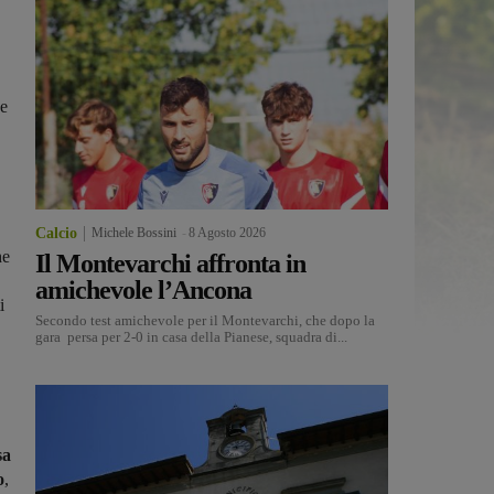
se
Calcio
Michele Bossini
-
8 Agosto 2026
he
Il Montevarchi affronta in
amichevole l’Ancona
i
Secondo test amichevole per il Montevarchi, che dopo la
gara persa per 2-0 in casa della Pianese, squadra di...
sa
o
,