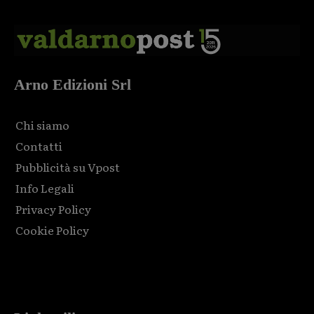
Arno Edizioni Srl
Chi siamo
Contatti
Pubblicità su Vpost
Info Legali
Privacy Policy
Cookie Policy
Html code here! Replace this with any non empty raw html
code and that's it.