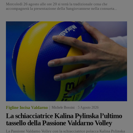
Mercoledì 26 agosto alle ore 20 si terrà la tradizionale cena che
accompagnerà la presentazione della Sangiovannese nella consueta...
Figline Incisa Valdarno
Michele Bossini
-
5 Agosto 2026
La schiacciatrice Kalina Pylinska l’ultimo
tassello della Passione Valdarno Volley
La Passione Valdarno Volley con la schiacciatrice polacca Kalina Pylinska