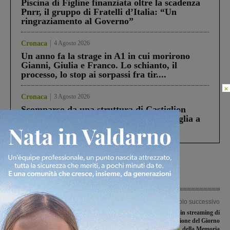
Piscina di Figline finanziata oltre la scadenza
Pnrr, il gruppo di Fratelli d’Italia: “Un
ringraziamento al Governo”
Cronaca
4 Agosto 2026
Un anno fa la strage in A1 in cui morirono
Gianni, Giulia e Franco. Lo schianto, il
processo, lo stop ai sorpassi fra tir....
×
Cronaca
3 Agosto 2026
Scomparso da una struttura di Castiglion
Fiorentino l’uomo che aveva ucciso la figlia a
Levane nel 2020
Articolo precedente
Articolo successivo
Controlli e provvedimenti dei
“HESS”: lo spettacolo in streaming di
carabinieri nel settore della detenzione
KanterStrasse in occasione del Giorno
di armi
della Memoria