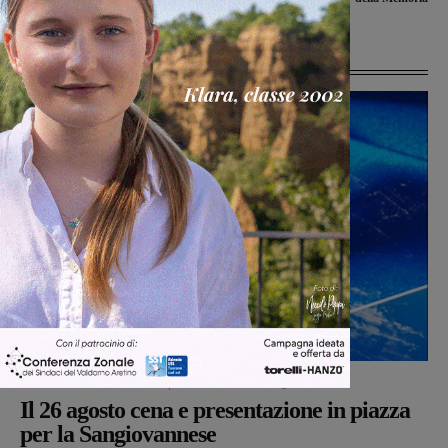
Ultime Notizie
San Giovanni Valdarno
Michele Bossini
-
5 Agosto 2026
Il 26 agosto cena e presentazione in piazza
per la Sangiovannese