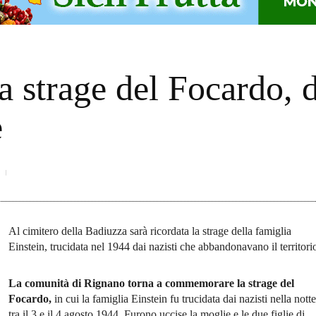
a strage del Focardo, 
e
Al cimitero della Badiuzza sarà ricordata la strage della famiglia
Einstein, trucidata nel 1944 dai nazisti che abbandonavano il territori
La comunità di Rignano torna a commemorare la strage del
Focardo,
in cui la famiglia Einstein fu trucidata dai nazisti nella notte
tra il 3 e il 4 agosto 1944. Furono uccise la moglie e le due figlie di