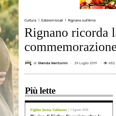
Cultura
Edizioni locali
Rignano sull'Arno
Rignano ricorda l
commemorazion
di
Glenda Venturini
682
29 Luglio 2019
Più lette
Figline Incisa Valdarno
1 Agosto 2026