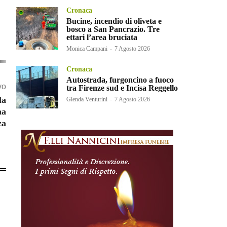
Cronaca
Bucine, incendio di oliveta e
bosco a San Pancrazio. Tre
ettari l’area bruciata
Monica Campani
-
7 Agosto 2026
Cronaca
Autostrada, furgoncino a fuoco
vo
tra Firenze sud e Incisa Reggello
la
Glenda Venturini
-
7 Agosto 2026
na
za