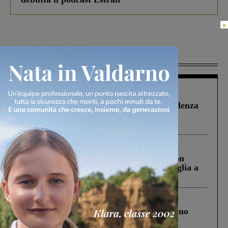
×
Più lette
Figline Incisa Valdarno
1 Agosto 2026
Piscina di Figline finanziata oltre la scadenza
Pnrr, il gruppo di Fratelli d’Italia: “Un
ringraziamento al Governo”
Cronaca
3 Agosto 2026
Scomparso da una struttura di Castiglion
Fiorentino l’uomo che aveva ucciso la figlia a
Levane nel 2020
Cronaca
4 Agosto 2026
Un anno fa la strage in A1 in cui morirono
Gianni, Giulia e Franco. Lo schianto, il