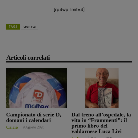
[rp4wp limit=4]
TAGS
cronaca
Articoli correlati
Campionato di serie D,
Dal treno all’ospedale, la
domani i calendari
vita in “Frammenti”: il
primo libro del
Calcio
9 Agosto 2026
valdarnese Luca Livi