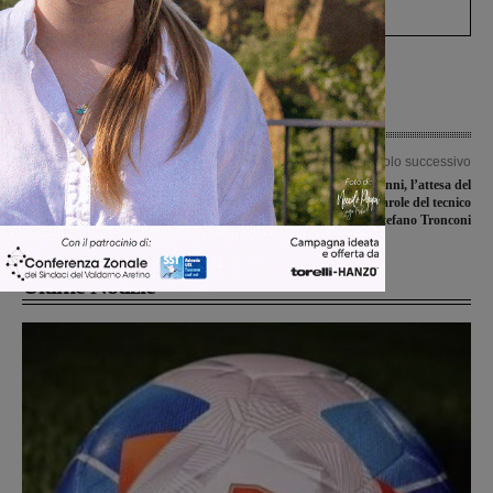
processo, lo stop ai sorpassi fra tir....
Articolo precedente
Articolo successivo
Sangiovannese-Figline, i numeri delle
Figline a San Giovanni, l’attesa del
sfide del passato
match nelle parole del tecnico
gialloblù Stefano Tronconi
Ultime Notizie