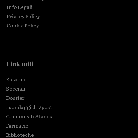
Info Legali
Privacy Policy
Cookie Policy
Html code here! Replace this with any non empty raw html
code and that's it.
Link utili
Elezioni
Speciali
Dossier
I sondaggi di Vpost
Comunicati Stampa
Farmacie
Biblioteche