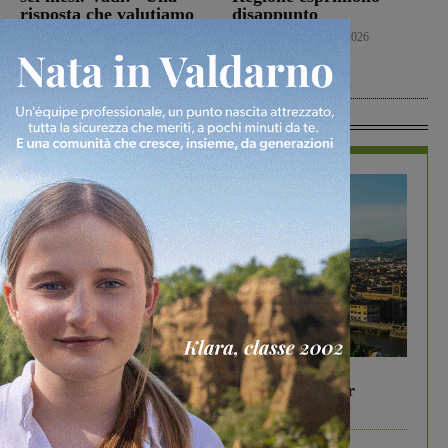
risposta che valutiamo
disappunto
positivamente anche se
Cronaca
6 Agosto 2026
con prudenza”
Cronaca
6 Agosto 2026
In Vetrina
In vetrina
6 Agosto 2026
Gita di famiglia a Firenze: 5 idee per far
divertire i tuoi figli