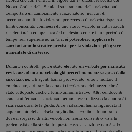
ricorda che con l’entrata in vigore dal 14 dicembre scorso del
Nuovo Codice della Strada il superamento della velocità può
comportare un cambiamento sanzionatorio: nei casi di
accertamento di più violazioni per eccesso di velocità rispetto ai
limiti consentiti, commessi da uno stesso veicolo in tratti stradali
ricadenti nella competenza del medesimo ente e in un periodo di
tempo non superiore ad un’ora,
si potrebbero applicare le
sanzioni amministrative previste per la violazione più grave
aumentate di un terzo.
Durante i controlli, poi,
è stato elevato un verbale per mancata
revisione ad un autoveicolo già precedentemente sospeso dalla
circolazione.
Gli agenti hanno provveduto, oltre a multare il
conducente, a ritirare la carta di circolazione del mezzo che è
stato sottoposto anche a fermo amministrativo. Altri conducenti
sono stati fermati e sanzionati per non aver utilizzato la cintura di
sicurezza durante la guida. Altre violazioni hanno riguardato il
superamento della striscia longitudinale continua in un tratto
dove il sorpasso di altri veicoli non risulta consentito vista la
pericolosità della strada. In questo caso la sanzione non è solo
pecuniaria ma prevede anche la decurtazione di due punti dalla