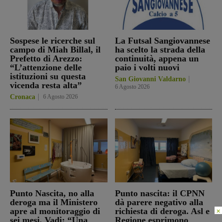
Sospese le ricerche sul
La Futsal Sangiovannese
campo di Miah Billal, il
ha scelto la strada della
Prefetto di Arezzo:
continuità, appena un
“L’attenzione delle
paio i volti nuovi
istituzioni su questa
San Giovanni Valdarno
vicenda resta alta”
6 Agosto 2026
Cronaca
6 Agosto 2026
Punto Nascita, no alla
Punto nascita: il CPNN
deroga ma il Ministero
dà parere negativo alla
×
apre al monitoraggio di
richiesta di deroga. Asl e
sei mesi. Vadi: “Una
Regione esprimono