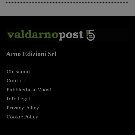
Arno Edizioni Srl
Chi siamo
Contatti
Pubblicità su Vpost
Info Legali
Privacy Policy
Cookie Policy
Html code here! Replace this with any non empty raw html
code and that's it.