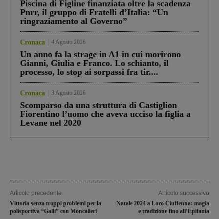
Piscina di Figline finanziata oltre la scadenza
Pnrr, il gruppo di Fratelli d’Italia: “Un
ringraziamento al Governo”
Cronaca
4 Agosto 2026
Un anno fa la strage in A1 in cui morirono
Gianni, Giulia e Franco. Lo schianto, il
processo, lo stop ai sorpassi fra tir....
Cronaca
3 Agosto 2026
Scomparso da una struttura di Castiglion
Fiorentino l’uomo che aveva ucciso la figlia a
Levane nel 2020
Articolo precedente
Articolo successivo
Vittoria senza troppi problemi per la
Natale 2024 a Loro Ciuffenna: magia
polisportiva “Galli” con Moncalieri
e tradizione fino all’Epifania