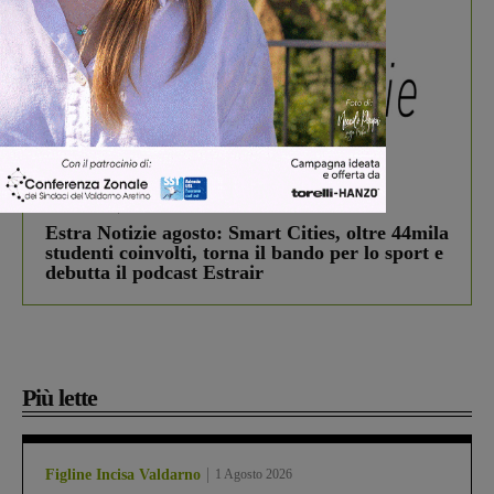
In vetrina
3 Agosto 2026
Estra Notizie agosto: Smart Cities, oltre 44mila
studenti coinvolti, torna il bando per lo sport e
debutta il podcast Estrair
Più lette
Figline Incisa Valdarno
1 Agosto 2026