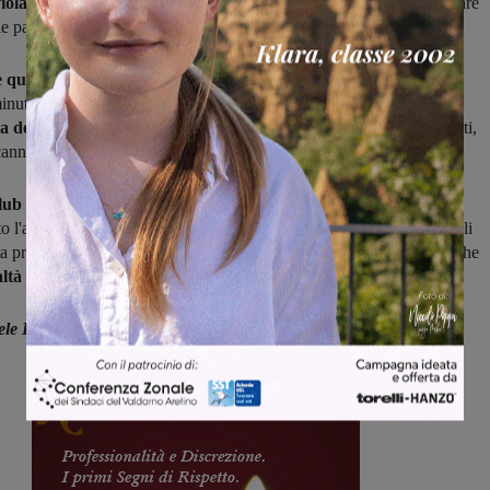
iolate,
senza mai accusare le vertigini e anzi facendosi sempre trovare
le partite da “dentro o fuori”.
 quella di oggi
e, di nuovo, non c'è stata storia: primo gol dopo
inuti con Bennati, raddoppio al 38' con Privitera,
partita chiusa
 dell'intervallo
con il solito Pagnotta (protagonista tra i protagonisti,
annoniere del torneo al pari di Vangi del Montervarchi con 17 reti).
club biancoverde festeggia un traguardo storico
per tutta la città,
to l'anno scorso e finalmente raggiunto come un giusto premio per gli
tta programmazione che per la prima volta hanno portato nel calcio che
ltà piccola per numeri ma grande per organizzazione.
ele Bossini