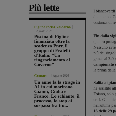
Più lette
I biancoverdi
di anticipo. C
costanza di r
Figline Incisa Valdarno
1 Agosto 2026
Fin dalla vig
Piscina di Figline
finanziata oltre la
quattro protago
scadenza Pnrr, il
Nessuno avreb
gruppo di Fratelli
più dei singo
d’Italia: “Un
grazie al 3-0 
ringraziamento al
Governo”
campionato c
la prima della 
Cronaca
4 Agosto 2026
Un anno fa la strage in
Salita ai pian
A1 in cui morirono
ha assistito 
Gianni, Giulia e
Foiano, solo 
Franco. Lo schianto, il
crisi. Gli uni
processo, lo stop ai
sorpassi fra tir....
nell'ultima pa
16 delle 29 p