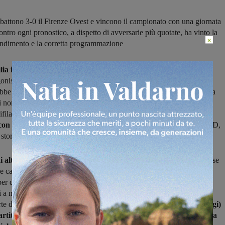
 battono 3-0 il Firenze Ovest e vincono il campionato con una giornata
ontro ogni pronostico, a dispetto di avversarie più quotate, ha vinto la
×
endimento e la corretta programmazione
ilia il campionato
si annunciava più che mai equilibrato, con tre o
niste sicure a giocarsi la vittoria finale e le altre a spartirsi il resto.
be puntato sulla Rignanese. Però si sa, nello sport la costanza conta
li nomi e la squadra di Guarducci lo ha dimostrato ancora una volta:
rifilato in trasferta al Firenze Ovest,
i biancoverdi vincono il
on una giornata di anticip
o e festeggiano la promozione in Serie D,
storia.
i alti della classifica
nelle prime giornate, mano a mano la Rignanese
alle cadute delle avversarie più quotate – Montevarchi, San Donato,
per dirne alcune – spesso rendendosi anche responsabile delle loro
ci a non arretrare mai erano proprio gli uomini di Guarducci che
rte di stagione si sono ritrovati al comando da soli,
vincendo (ad oggi)
artite disputate grazie al miglior attacco del torneo e a una difesa