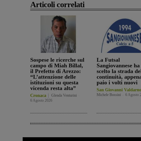
Articoli correlati
Sospese le ricerche sul
La Futsal
campo di Miah Billal,
Sangiovannese ha
il Prefetto di Arezzo:
scelto la strada de
“L’attenzione delle
continuità, appen
istituzioni su questa
paio i volti nuovi
vicenda resta alta”
San Giovanni Valdarn
Michele Bossini
-
6 Agosto 
Cronaca
Glenda Venturini
-
6 Agosto 2026