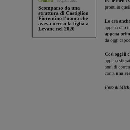
tra le meno v
Cronaca
3 Agosto 2026
pronti in quel
Scomparso da una
struttura di Castiglion
Fiorentino l’uomo che
Lo era anche
aveva ucciso la figlia a
appena otto m
Levane nel 2020
appena prima
da oggi capoc
Così oggi il 
appena sfiora
anni di corre
conta
una rea
Foto di Mich