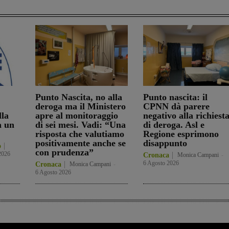
Punto Nascita, no alla
Punto nascita: il
deroga ma il Ministero
CPNN dà parere
lla
apre al monitoraggio
negativo alla richiest
a un
di sei mesi. Vadi: “Una
di deroga. Asl e
risposta che valutiamo
Regione esprimono
positivamente anche se
disappunto
o
con prudenza”
2026
Cronaca
Monica Campani
-
6 Agosto 2026
Cronaca
Monica Campani
-
6 Agosto 2026