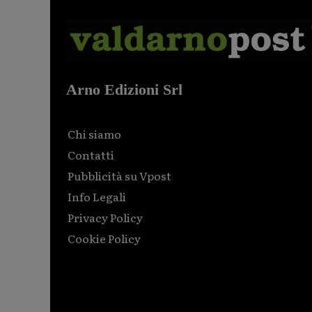
Arno Edizioni Srl
Chi siamo
Contatti
Pubblicità su Vpost
Info Legali
Privacy Policy
Cookie Policy
Html code here! Replace this with any non empty raw
html code and that's it.