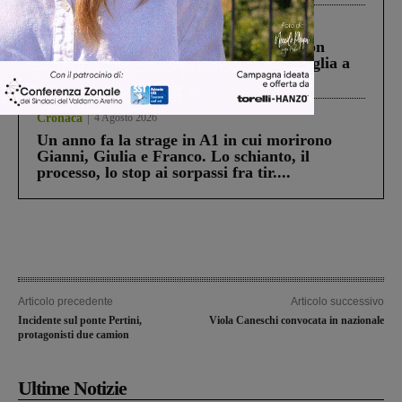
Cronaca
3 Agosto 2026
Scomparso da una struttura di Castiglion
Fiorentino l’uomo che aveva ucciso la figlia a
Levane nel 2020
Cronaca
4 Agosto 2026
Un anno fa la strage in A1 in cui morirono
Gianni, Giulia e Franco. Lo schianto, il
processo, lo stop ai sorpassi fra tir....
Articolo precedente
Articolo successivo
Incidente sul ponte Pertini,
Viola Caneschi convocata in nazionale
protagonisti due camion
Ultime Notizie