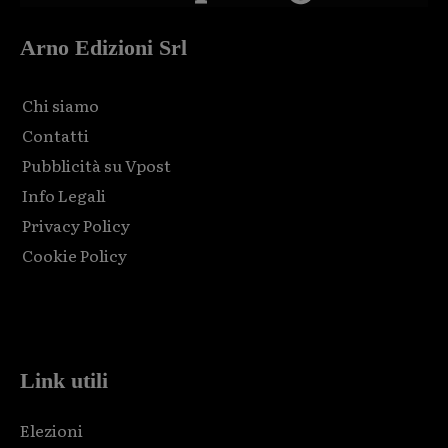
Arno Edizioni Srl
Chi siamo
Contatti
Pubblicità su Vpost
Info Legali
Privacy Policy
Cookie Policy
Html code here! Replace this with any non empty raw html
code and that's it.
Link utili
Elezioni