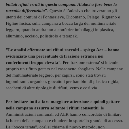
buttati rifiuti errati in questa campana. Aiutaci a fare bene la
raccolta differenziata
”
. Questo è l’adesivo che troveranno gli
utenti dei comuni di Pontassieve, Dicomano, Pelago, Rignano e
Figline Incisa, sulla campana a bocca larga del multimateriale
leggero, quando andranno a conferire imballaggi in plastica,
alluminio, acciaio, polistirolo e tetrapak.
"Le analisi effettuate sui rifiuti raccolti – spiega Aer – hanno
evidenziato una percentuale di frazione estranea nei
conferimenti troppo elevata".
Per 'frazione esterna' si intende
proprio un rifiuto gettato nel cassonetto sbagliato. Nelle campane
del multimateriale leggero, per capirsi, sono stati trovati
ingombranti, organico, giocattoli per bambini di plastica rigida,
sacchetti di altre tipologie di rifiuti, vetro e così via.
Per invitare tutti a fare maggiore attenzione e quindi gettare
nella campana azzurra soltanto i rifiuti consentiti,
le
Amministrazioni comunali ed AER hanno concordato di limitare
la bocca della campana e chiudere lo sportello grande di accesso.
La “bocca tarata”, così si chiama il nuovo metodo, non