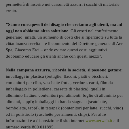
permetterà di inserire nei cassonetti azzurri i sacchi di materiale
errato.
"Siamo consapevoli del disagio che creiamo agli utenti, ma ad
oggi non abbiamo altra soluzione.
Gli errori nel conferimento
generano, infatti, un aumento di costi che si ripercuote su tutta la
cittadinanza servita – è il commento del Direttore generale di Aer
Spa, Giacomo Erci – onde evitare questi costi aggiuntivi
dobbiamo educare gli utenti anche con questi mezzi".
Nella campana azzurra, ricorda la società, si possono gettare:
imballaggi in plastica (bottiglie, flaconi, piatti e bicchieri,
contenitori per cibo, vaschette frutta, verdura, carni, film da
imballaggio in polietilene, cassette di plastica), quelli in
alluminio (lattine, contenitori per alimenti, foglio di alluminio per
alimenti, tappi); imballaggi in banda stagnata (scatolette,
bombolette, tappi), in tetrapak (contenitori per latte, succhi, vino)
ed in polistirolo (vaschette per alimenti, chips). Per altre
informazioni è a disposizione il sito internet
www.aerweb.it
e il
numero verde 800 011895.