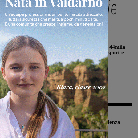
In vetrina
3 Agosto 2026
Estra Notizie agosto: Smart Cities, oltre 44mila
studenti coinvolti, torna il bando per lo sport e
debutta il podcast Estrair
Più lette
Figline Incisa Valdarno
1 Agosto 2026
Piscina di Figline finanziata oltre la scadenza
Pnrr, il gruppo di Fratelli d’Italia: “Un
ringraziamento al Governo”