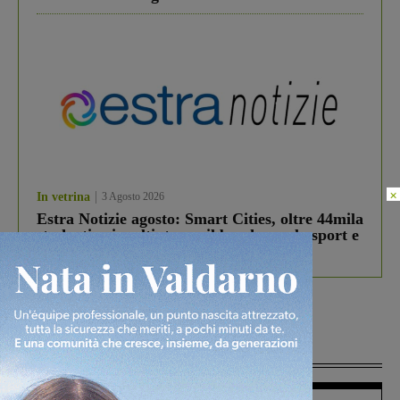
×
In vetrina
3 Agosto 2026
Estra Notizie agosto: Smart Cities, oltre 44mila
studenti coinvolti, torna il bando per lo sport e
debutta il podcast Estrair
Più lette