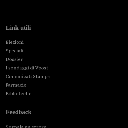
Html code here! Replace this with any non empty raw html
code and that's it.
Link utili
Elezioni
Speciali
Dossier
I sondaggi di Vpost
Comunicati Stampa
Farmacie
Biblioteche
Feedback
Segnala un errore