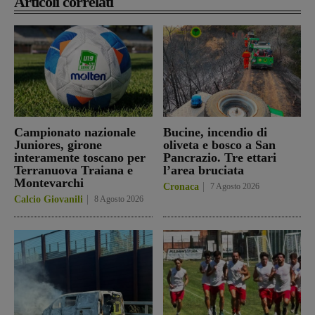
Articoli correlati
Campionato nazionale
Bucine, incendio di
Juniores, girone
oliveta e bosco a San
interamente toscano per
Pancrazio. Tre ettari
Terranuova Traiana e
l’area bruciata
Montevarchi
Cronaca
7 Agosto 2026
Calcio Giovanili
8 Agosto 2026