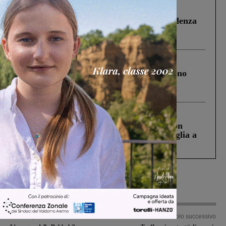
Figline Incisa Valdarno
1 Agosto 2026
Piscina di Figline finanziata oltre la scadenza
Pnrr, il gruppo di Fratelli d’Italia: “Un
ringraziamento al Governo”
Cronaca
4 Agosto 2026
Un anno fa la strage in A1 in cui morirono
Gianni, Giulia e Franco. Lo schianto, il
processo, lo stop ai sorpassi fra tir....
Cronaca
3 Agosto 2026
Scomparso da una struttura di Castiglion
Fiorentino l’uomo che aveva ucciso la figlia a
Levane nel 2020
Articolo precedente
Articolo successivo