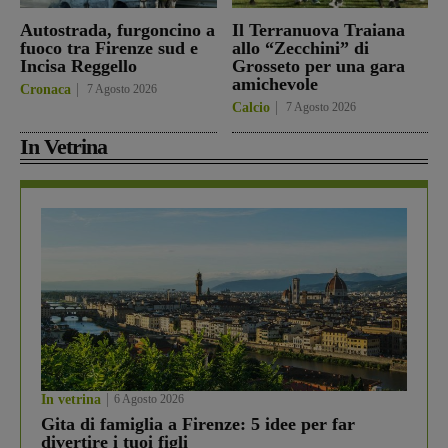
Autostrada, furgoncino a
Il Terranuova Traiana
fuoco tra Firenze sud e
allo “Zecchini” di
Incisa Reggello
Grosseto per una gara
amichevole
Cronaca
7 Agosto 2026
Calcio
7 Agosto 2026
In Vetrina
In vetrina
6 Agosto 2026
Gita di famiglia a Firenze: 5 idee per far
divertire i tuoi figli