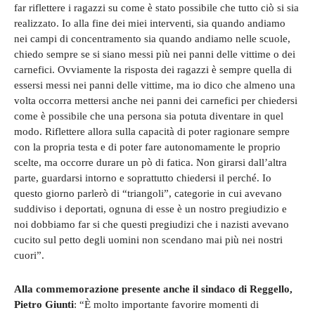
far riflettere i ragazzi su come è stato possibile che tutto ciò si sia
realizzato. Io alla fine dei miei interventi, sia quando andiamo
nei campi di concentramento sia quando andiamo nelle scuole,
chiedo sempre se si siano messi più nei panni delle vittime o dei
carnefici. Ovviamente la risposta dei ragazzi è sempre quella di
essersi messi nei panni delle vittime, ma io dico che almeno una
volta occorra mettersi anche nei panni dei carnefici per chiedersi
come è possibile che una persona sia potuta diventare in quel
modo. Riflettere allora sulla capacità di poter ragionare sempre
con la propria testa e di poter fare autonomamente le proprio
scelte, ma occorre durare un pò di fatica. Non girarsi dall’altra
parte, guardarsi intorno e soprattutto chiedersi il perché. Io
questo giorno parlerò di “triangoli”, categorie in cui avevano
suddiviso i deportati, ognuna di esse è un nostro pregiudizio e
noi dobbiamo far si che questi pregiudizi che i nazisti avevano
cucito sul petto degli uomini non scendano mai più nei nostri
cuori”.
Alla commemorazione presente anche il sindaco di Reggello,
Pietro Giunti
: “È molto importante favorire momenti di