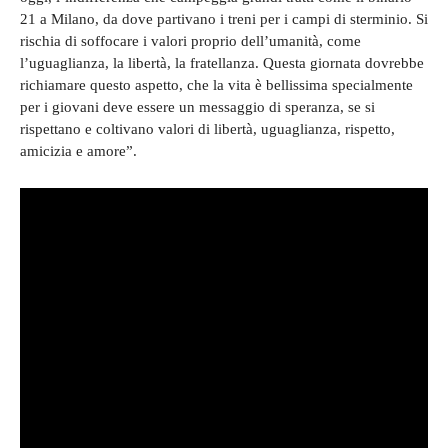
21 a Milano, da dove partivano i treni per i campi di sterminio. Si
rischia di soffocare i valori proprio dell’umanità, come
l’uguaglianza, la libertà, la fratellanza. Questa giornata dovrebbe
richiamare questo aspetto, che la vita è bellissima specialmente
per i giovani deve essere un messaggio di speranza, se si
rispettano e coltivano valori di libertà, uguaglianza, rispetto,
amicizia e amore”.