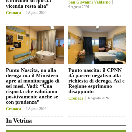
istituzioni su questa
San Giovanni Valdarno
vicenda resta alta”
6 Agosto 2026
Cronaca
6 Agosto 2026
Punto Nascita, no alla
Punto nascita: il CPNN
deroga ma il Ministero
dà parere negativo alla
apre al monitoraggio di
richiesta di deroga. Asl e
sei mesi. Vadi: “Una
Regione esprimono
risposta che valutiamo
disappunto
positivamente anche se
Cronaca
6 Agosto 2026
con prudenza”
Cronaca
6 Agosto 2026
In Vetrina