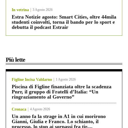
In vetrina
3 Agosto 2026
Estra Notizie agosto: Smart Cities, oltre 44mila
studenti coinvolti, torna il bando per lo sport e
debutta il podcast Estrair
Più lette
Figline Incisa Valdarno
1 Agosto 2026
Piscina di Figline finanziata oltre la scadenza
Pnrr, il gruppo di Fratelli d’Italia: “Un
ringraziamento al Governo”
Cronaca
4 Agosto 2026
Un anno fa la strage in A1 in cui morirono
Gianni, Giulia e Franco. Lo schianto, il
processo, lo stop ai sorpassi fra tir....