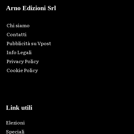
Arno Edizioni Srl
Chi siamo
Contatti
Pubblicità su Vpost
Info Legali
Privacy Policy
Cookie Policy
Html code here! Replace this with any non empty raw html
code and that's it.
Link utili
Elezioni
Speciali