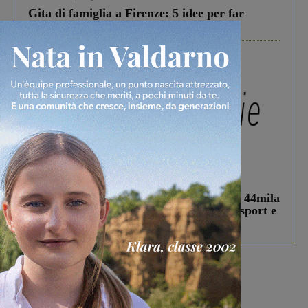
Gita di famiglia a Firenze: 5 idee per far
divertire i tuoi figli
In vetrina
3 Agosto 2026
Estra Notizie agosto: Smart Cities, oltre 44mila
studenti coinvolti, torna il bando per lo sport e
debutta il podcast Estrair
Più lette