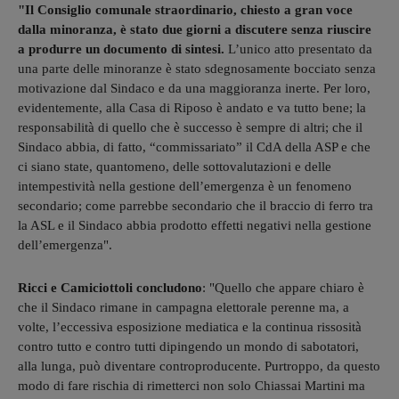
"Il Consiglio comunale straordinario, chiesto a gran voce
dalla minoranza, è stato due giorni a discutere senza riuscire
a produrre un documento di sintesi.
L’unico atto presentato da
una parte delle minoranze è stato sdegnosamente bocciato senza
motivazione dal Sindaco e da una maggioranza inerte. Per loro,
evidentemente, alla Casa di Riposo è andato e va tutto bene; la
responsabilità di quello che è successo è sempre di altri; che il
Sindaco abbia, di fatto, “commissariato” il CdA della ASP e che
ci siano state, quantomeno, delle sottovalutazioni e delle
intempestività nella gestione dell’emergenza è un fenomeno
secondario; come parrebbe secondario che il braccio di ferro tra
la ASL e il Sindaco abbia prodotto effetti negativi nella gestione
dell’emergenza".
Ricci e Camiciottoli concludono
: "Quello che appare chiaro è
che il Sindaco rimane in campagna elettorale perenne ma, a
volte, l’eccessiva esposizione mediatica e la continua rissosità
contro tutto e contro tutti dipingendo un mondo di sabotatori,
alla lunga, può diventare controproducente. Purtroppo, da questo
modo di fare rischia di rimetterci non solo Chiassai Martini ma