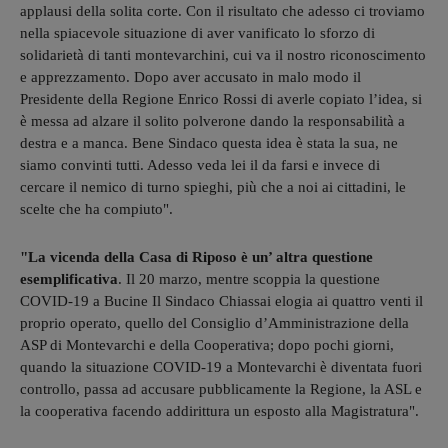
applausi della solita corte. Con il risultato che adesso ci troviamo
nella spiacevole situazione di aver vanificato lo sforzo di
solidarietà di tanti montevarchini, cui va il nostro riconoscimento
e apprezzamento. Dopo aver accusato in malo modo il
Presidente della Regione Enrico Rossi di averle copiato l’idea, si
è messa ad alzare il solito polverone dando la responsabilità a
destra e a manca. Bene Sindaco questa idea è stata la sua, ne
siamo convinti tutti. Adesso veda lei il da farsi e invece di
cercare il nemico di turno spieghi, più che a noi ai cittadini, le
scelte che ha compiuto".
"La vicenda della Casa di Riposo è un’ altra questione
esemplificativa
. Il 20 marzo, mentre scoppia la questione
COVID-19 a Bucine Il Sindaco Chiassai elogia ai quattro venti il
proprio operato, quello del Consiglio d’Amministrazione della
ASP di Montevarchi e della Cooperativa; dopo pochi giorni,
quando la situazione COVID-19 a Montevarchi è diventata fuori
controllo, passa ad accusare pubblicamente la Regione, la ASL e
la cooperativa facendo addirittura un esposto alla Magistratura".