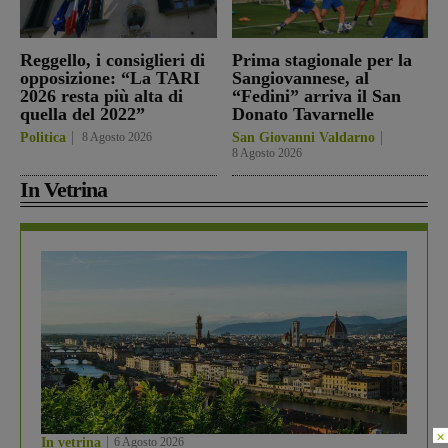
Reggello, i consiglieri di
Prima stagionale per la
opposizione: “La TARI
Sangiovannese, al
2026 resta più alta di
“Fedini” arriva il San
quella del 2022”
Donato Tavarnelle
Politica
8 Agosto 2026
San Giovanni Valdarno
8 Agosto 2026
In Vetrina
×
In vetrina
6 Agosto 2026