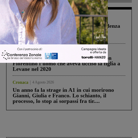
Figline Incisa Valdarno
1 Agosto 2026
Piscina di Figline finanziata oltre la scadenza
Pnrr, il gruppo di Fratelli d’Italia: “Un
ringraziamento al Governo”
Cronaca
3 Agosto 2026
Scomparso da una struttura di Castiglion
Fiorentino l’uomo che aveva ucciso la figlia a
Levane nel 2020
Cronaca
4 Agosto 2026
Un anno fa la strage in A1 in cui morirono
Gianni, Giulia e Franco. Lo schianto, il
processo, lo stop ai sorpassi fra tir....