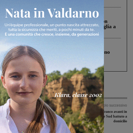
ringraziamento al Governo”
Cronaca
3 Agosto 2026
Scomparso da una struttura di Castiglion
Fiorentino l’uomo che aveva ucciso la figlia a
Levane nel 2020
Cronaca
4 Agosto 2026
Un anno fa la strage in A1 in cui morirono
Gianni, Giulia e Franco. Lo schianto, il
processo, lo stop ai sorpassi fra tir....
Articolo precedente
Articolo successivo
Digital divide nelle zone montane,
La Fulgor Castelfranco avanti in
Tozzi (FdI): “Chiederò alla Regione di
Coppa, Firenze Sud battuto a
convocare le aziende di telefonia”
domicilio