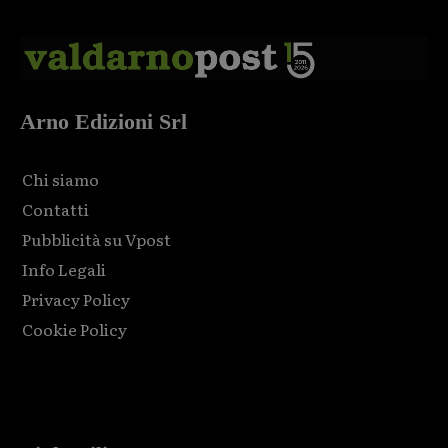
Arno Edizioni Srl
Chi siamo
Contatti
Pubblicità su Vpost
Info Legali
Privacy Policy
Cookie Policy
Html code here! Replace this with any non empty raw html
code and that's it.