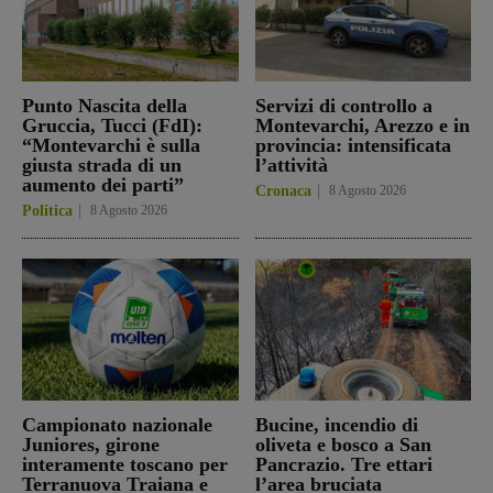
Punto Nascita della
Servizi di controllo a
Gruccia, Tucci (FdI):
Montevarchi, Arezzo e in
“Montevarchi è sulla
provincia: intensificata
giusta strada di un
l’attività
aumento dei parti”
Cronaca
8 Agosto 2026
Politica
8 Agosto 2026
Campionato nazionale
Bucine, incendio di
Juniores, girone
oliveta e bosco a San
interamente toscano per
Pancrazio. Tre ettari
Terranuova Traiana e
l’area bruciata