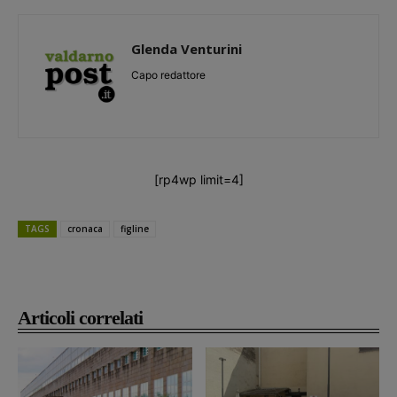
Glenda Venturini
Capo redattore
[rp4wp limit=4]
TAGS
cronaca
figline
Articoli correlati