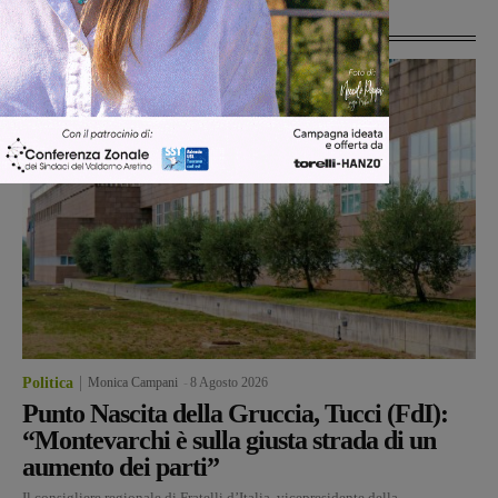
Ultime Notizie
Politica
Monica Campani
-
8 Agosto 2026
Punto Nascita della Gruccia, Tucci (FdI):
“Montevarchi è sulla giusta strada di un
aumento dei parti”
Il consigliere regionale di Fratelli d’Italia, vicepresidente della